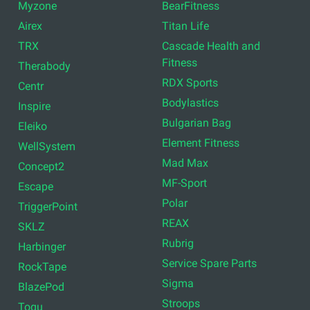
Myzone
BearFitness
Airex
Titan Life
TRX
Cascade Health and
Fitness
Therabody
RDX Sports
Centr
Bodylastics
Inspire
Bulgarian Bag
Eleiko
Element Fitness
WellSystem
Mad Max
Concept2
MF-Sport
Escape
Polar
TriggerPoint
REAX
SKLZ
Rubrig
Harbinger
Service Spare Parts
RockTape
Sigma
BlazePod
Stroops
Togu