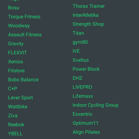
Thorax Trainer
Bosu
InterAtletika
Torque Fitness
Strength Shop
Woodway
Titan
Assault Fitness
gym80
Gravity
IVE
FLEXVIT
Sveltus
Xenios
Power Block
Fitstore
DHZ
Bobo Balance
LIVEPRO
C+P
Lifemaxx
Lever Sport
Indoor Cycling Group
Wattbike
Exxentric
Ziva
Optimum11
Reebok
Align Pilates
YBELL