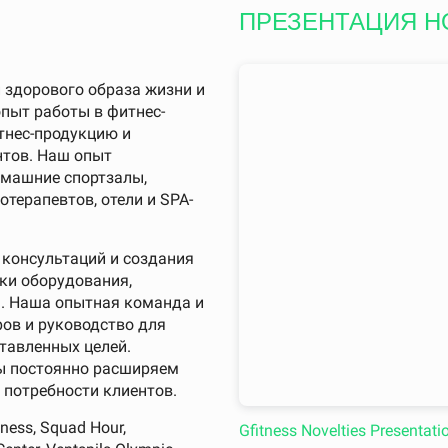
ПРЕЗЕНТАЦИЯ Н
и здорового образа жизни и
опыт работы в фитнес-
тнес-продукцию и
нтов. Наш опыт
омашние спортзалы,
терапевтов, отели и SPA-
 консультаций и создания
ки оборудования,
я. Наша опытная команда и
ов и руководство для
тавленных целей.
мы постоянно расширяем
 потребности клиентов.
ess, Squad Hour,
Gfitness Novelties Presentati