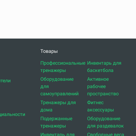
Товары
Профессиональные
Инвентарь для
тренажеры
баскетбола
Оборудование
Активное
тели
для
рабочее
самоуправлений
пространство
Тренажеры для
Фитнес
дома
аксессуары
циальности
Подержанные
Оборудование
тренажеры
для раздевалок
Инвентарь для
Свободные веса