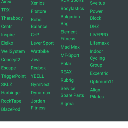
RDX Sports
Airex
Xenios
Sveltus
Bodylastics
TRX
Fitstore
Power
Bulgarian
Therabody
Block
Bobo
Bag
Centr
Balance
DHZ
Element
Inspire
C+P
LIVEPRO
Fitness
Eleiko
Lever Sport
Lifemaxx
Mad Max
WellSystem
Wattbike
Indoor
MF-Sport
Cycling
Concept2
Ziva
Polar
Group
Escape
Reebok
REAX
Exxentric
TriggerPoint
YBELL
Rubrig
Optimum11
SKLZ
GymNext
Service
Align
Harbinger
Dynamax
Spare Parts
Pilates
RockTape
Jordan
Sigma
Fitness
BlazePod