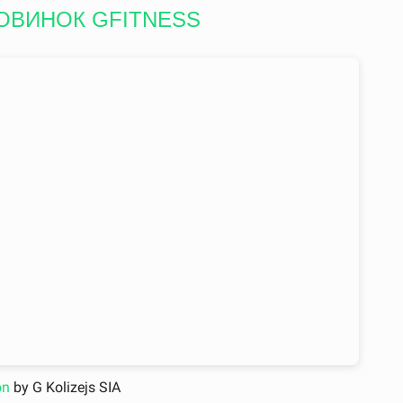
ОВИНОК GFITNESS
on
by G Kolizejs SIA