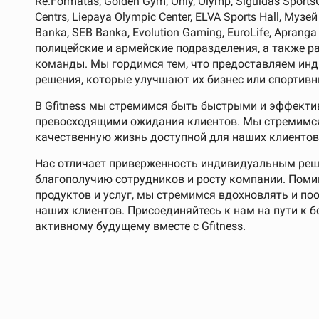
Re.Formatas, Golden Gym, Only, Olymp, Siguldas SportsC
Centrs, Liepaya Olympic Center, ELVA Sports Hall, Муз
Banka, SEB Banka, Evolution Gaming, EuroLife, Apranga 
полицейские и армейские подразделения, а также 
команды. Мы гордимся тем, что предоставляем ин
решения, которые улучшают их бизнес или спортивн
В Gfitness мы стремимся быть быстрыми и эффекти
превосходящими ожидания клиентов. Мы стремимся
качественную жизнь доступной для наших клиентов 
Нас отличает приверженность индивидуальным реш
благополучию сотрудников и росту компании. Поми
продуктов и услуг, мы стремимся вдохновлять и по
наших клиентов. Присоединяйтесь к нам на пути к б
активному будущему вместе с Gfitness.