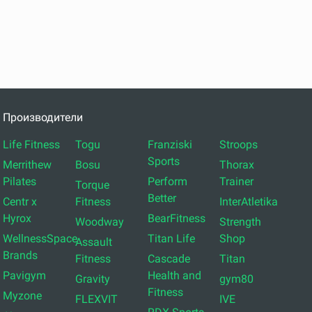
Производители
Life Fitness
Togu
Franziski
Stroops
Sports
Merrithew
Bosu
Thorax
Pilates
Perform
Trainer
Torque
Better
Centr x
Fitness
InterAtletika
Hyrox
BearFitness
Woodway
Strength
WellnessSpace
Titan Life
Shop
Assault
Brands
Fitness
Cascade
Titan
Pavigym
Health and
Gravity
gym80
Fitness
Myzone
FLEXVIT
IVE