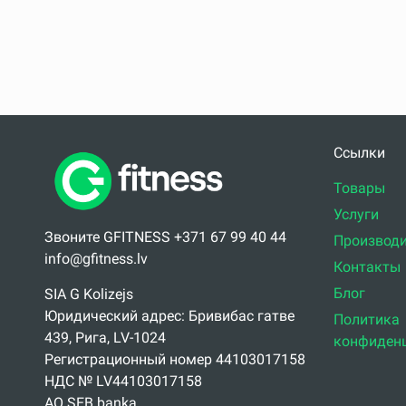
Ссылки
Товары
Услуги
Звоните GFITNESS +371 67 99 40 44
Производи
info@gfitness.lv
Контакты
Блог
SIA G Kolizejs
Юридический адрес: Бривибас гатве
Политика
439, Рига, LV-1024
конфиден
Регистрационный номер 44103017158
НДС № LV44103017158
АО SEB banka