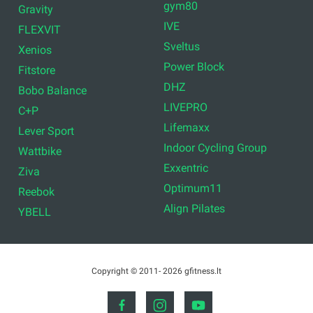
gym80
Gravity
IVE
FLEXVIT
Sveltus
Xenios
Power Block
Fitstore
DHZ
Bobo Balance
LIVEPRO
C+P
Lifemaxx
Lever Sport
Indoor Cycling Group
Wattbike
Exxentric
Ziva
Optimum11
Reebok
Align Pilates
YBELL
Copyright © 2011- 2026 gfitness.lt