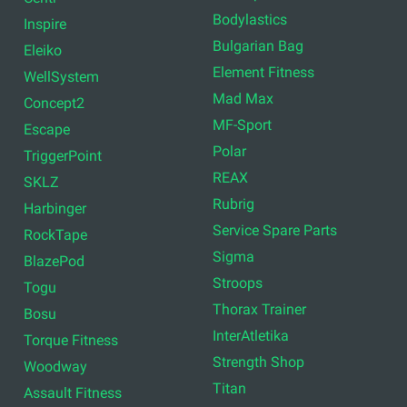
Bodylastics
Inspire
Bulgarian Bag
Eleiko
Element Fitness
WellSystem
Mad Max
Concept2
MF-Sport
Escape
Polar
TriggerPoint
REAX
SKLZ
Rubrig
Harbinger
Service Spare Parts
RockTape
Sigma
BlazePod
Stroops
Togu
Thorax Trainer
Bosu
InterAtletika
Torque Fitness
Strength Shop
Woodway
Titan
Assault Fitness