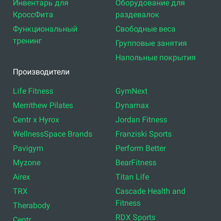
Инвентарь для
Оборудование для
КроссФита
раздевалок
Функциональный
Свободные веса
тренинг
Групповые занятия
Напольные покрытия
Производители
Life Fitness
GymNext
Merrithew Pilates
Dynamax
Centr x Hyrox
Jordan Fitness
WellnessSpace Brands
Franziski Sports
Pavigym
Perform Better
Myzone
BearFitness
Airex
Titan Life
TRX
Cascade Health and
Fitness
Therabody
RDX Sports
Centr