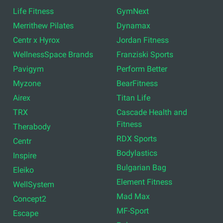
Life Fitness
GymNext
Merrithew Pilates
Dynamax
Centr x Hyrox
Jordan Fitness
WellnessSpace Brands
Franziski Sports
Pavigym
Perform Better
Myzone
BearFitness
Airex
Titan Life
TRX
Cascade Health and
Fitness
Therabody
RDX Sports
Centr
Bodylastics
Inspire
Bulgarian Bag
Eleiko
Element Fitness
WellSystem
Mad Max
Concept2
MF-Sport
Escape