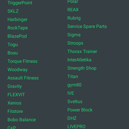
Polar
TriggerPoint
REAX
SKLZ
Rubrig
Harbinger
Service Spare Parts
RockTape
Sigma
BlazePod
Stroops
Togu
Thorax Trainer
Bosu
InterAtletika
Torque Fitness
Strength Shop
Woodway
Titan
Assault Fitness
gym80
Gravity
IVE
FLEXVIT
Sveltus
Xenios
Power Block
Fitstore
DHZ
Bobo Balance
LIVEPRO
C+P