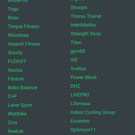
BlazePod
Stroops
Togu
Thorax Trainer
Bosu
InterAtletika
Torque Fitness
Strength Shop
Woodway
Titan
Assault Fitness
gym80
Gravity
IVE
FLEXVIT
Sveltus
Xenios
Power Block
Fitstore
DHZ
Bobo Balance
LIVEPRO
C+P
Lifemaxx
Lever Sport
Indoor Cycling Group
Wattbike
Exxentric
Ziva
Optimum11
Reebok