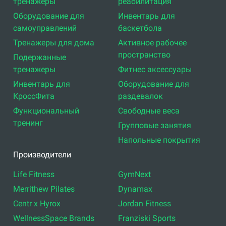
тренажеры
реабилитация
Оборудование для
Инвентарь для
самоуправлений
баскетбола
Тренажеры для дома
Активное рабочее
пространство
Подержанные
тренажеры
Фитнес аксессуары
Инвентарь для
Оборудование для
КроссФита
раздевалок
Функциональный
Свободные веса
тренинг
Групповые занятия
Напольные покрытия
Производители
Life Fitness
GymNext
Merrithew Pilates
Dynamax
Centr x Hyrox
Jordan Fitness
WellnessSpace Brands
Franziski Sports