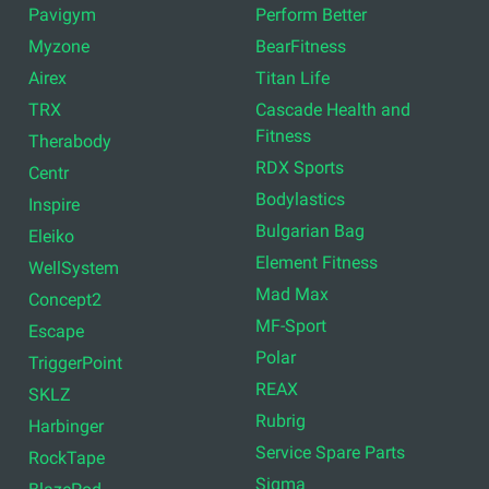
Pavigym
Perform Better
Myzone
BearFitness
Airex
Titan Life
TRX
Cascade Health and
Fitness
Therabody
RDX Sports
Centr
Bodylastics
Inspire
Bulgarian Bag
Eleiko
Element Fitness
WellSystem
Mad Max
Concept2
MF-Sport
Escape
Polar
TriggerPoint
REAX
SKLZ
Rubrig
Harbinger
Service Spare Parts
RockTape
Sigma