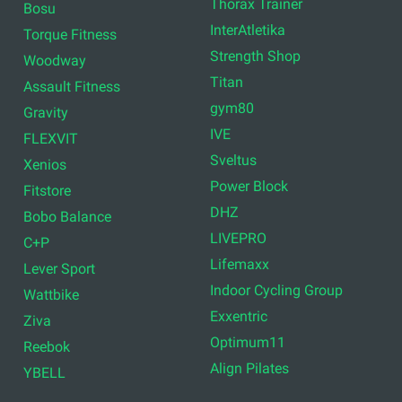
Thorax Trainer
Bosu
InterAtletika
Torque Fitness
Strength Shop
Woodway
Titan
Assault Fitness
gym80
Gravity
IVE
FLEXVIT
Sveltus
Xenios
Power Block
Fitstore
DHZ
Bobo Balance
LIVEPRO
C+P
Lifemaxx
Lever Sport
Indoor Cycling Group
Wattbike
Exxentric
Ziva
Optimum11
Reebok
Align Pilates
YBELL