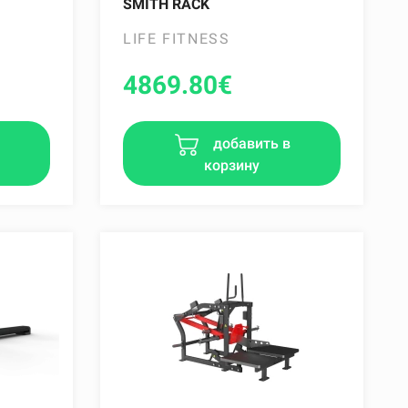
SMITH RACK
LIFE FITNESS
4869.80
€
в
добавить в
корзину