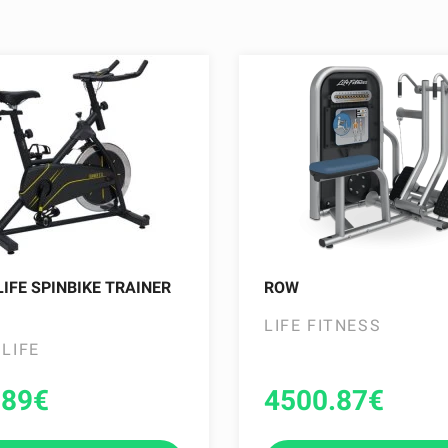
LIFE SPINBIKE TRAINER
ROW
LIFE FITNESS
 LIFE
.89
€
4500.87
€