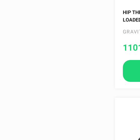
Wattbike
Woodway
HIP TH
LOADE
GRAVI
110