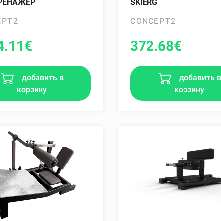
РЕНАЖЕР
SKIERG
EPT2
CONCEPT2
4.11
€
372.68
€
добавить в
добавить 
корзину
корзину