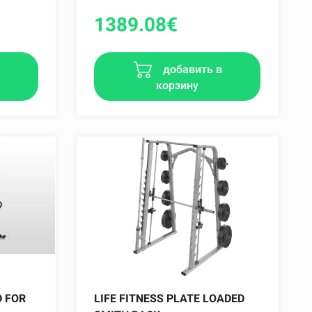
1389.08
€
в
добавить в
корзину
D FOR
LIFE FITNESS PLATE LOADED