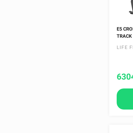
E5 CRO
TRACK
LIFE 
630