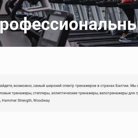
рофессиональн
найдете, возможно, самый широкий спектр тренажеров в странах Балтии. Мы
иловые тренажеры, степперы, эллиптические тренажеры, велотренажеры для гр
ss, Hammer Strength, Woodway