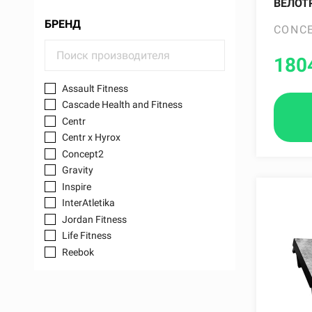
ВЕЛОТ
БРЕНД
CONC
180
Assault Fitness
Cascade Health and Fitness
Centr
Centr x Hyrox
Concept2
Gravity
Inspire
InterAtletika
Jordan Fitness
Life Fitness
Reebok
Service Spare Parts
Thorax Trainer
Titan Life