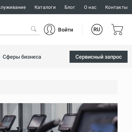
служивание
Каталоги
Блог
О нас
Контакты
RU
Войти
Сферы бизнеса
Cервисный запрос