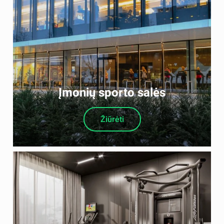
Įmonių sporto salės
Žiūrėti