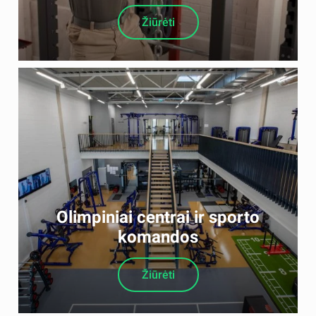
Žiūrėti
Olimpiniai centrai ir sporto
komandos
Žiūrėti