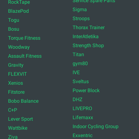
Service Spare Parts
RockTape
Sigma
BlazePod
Stroops
Togu
Thorax Trainer
Bosu
InterAtletika
Torque Fitness
Strength Shop
Woodway
Titan
Assault Fitness
gym80
Gravity
IVE
FLEXVIT
Sveltus
Xenios
Power Block
Fitstore
DHZ
Bobo Balance
LIVEPRO
C+P
Lifemaxx
Lever Sport
Indoor Cycling Group
Wattbike
Exxentric
Ziva