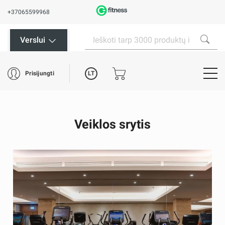
+37065599968
Verslui
LT
Prisijungti
Veiklos srytis