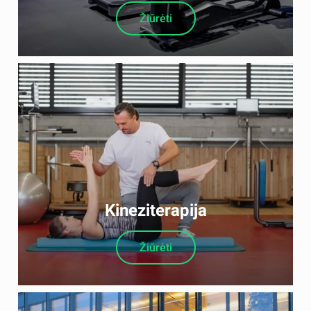
Žiūrėti
Kineziterapija
Žiūrėti