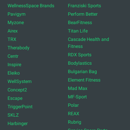
WellnessSpace Brands
Franziski Sports
Pavigym
Perform Better
Myzone
BearFitness
Airex
Titan Life
TRX
Cascade Health and
Fitness
Therabody
RDX Sports
Centr
Bodylastics
Inspire
Bulgarian Bag
Eleiko
Element Fitness
WellSystem
Mad Max
Concept2
MF-Sport
Escape
Polar
TriggerPoint
REAX
SKLZ
Rubrig
Harbinger