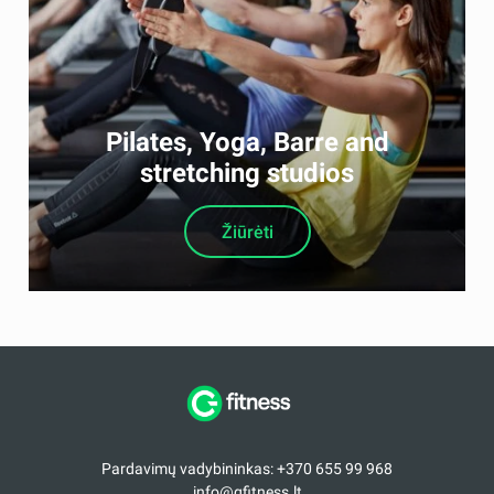
Pilates, Yoga, Barre and
stretching studios
Žiūrėti
Pardavimų vadybininkas: +370 655 99 968
info@gfitness.lt