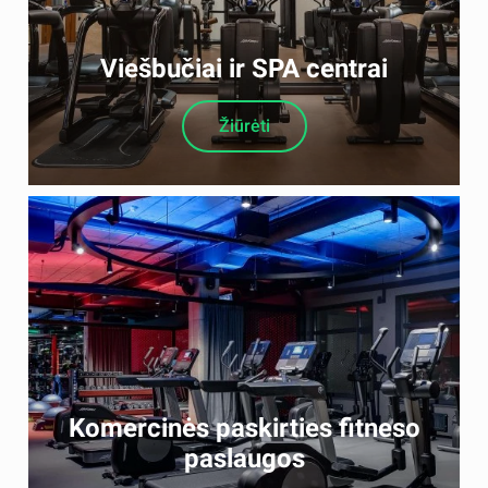
Viešbučiai ir SPA centrai
Žiūrėti
Komercinės paskirties fitneso
paslaugos