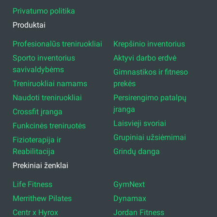
Privatumo politika
Produktai
Profesionalūs treniruokliai
Krepšinio inventorius
Sporto inventorius
Aktyvi darbo erdvė
savivaldybėms
Gimnastikos ir fitneso
Treniruokliai namams
prekės
Naudoti treniruokliai
Persirengimo patalpų
įranga
Crossfit įranga
Laisvieji svoriai
Funkcinės treniruotės
Grupiniai užsiėmimai
Fizioterapija ir
Reabilitacija
Grindų danga
Prekiniai ženklai
Life Fitness
GymNext
Merrithew Pilates
Dynamax
Centr x Hyrox
Jordan Fitness