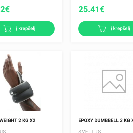
52
€
25.41
€
į krepšelį
į krepšelį
WEIGHT 2 KG X2
EPOXY DUMBBELL 3 KG 
US
SVELTUS