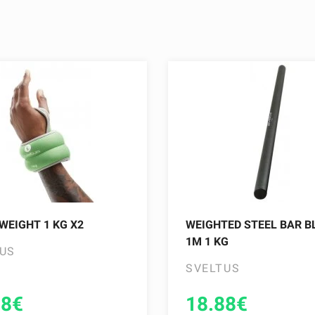
WEIGHT 1 KG X2
WEIGHTED STEEL BAR B
1M 1 KG
US
SVELTUS
88
€
18.88
€