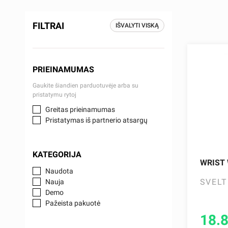
FILTRAI
IŠVALYTI VISKĄ
PRIEINAMUMAS
Gaukite šiandien parduotuvėje arba su
pristatymu rytoj
Greitas prieinamumas
Pristatymas iš partnerio atsargų
KATEGORIJA
WRIST 
Naudota
SVELT
Nauja
Demo
Pažeista pakuotė
18.