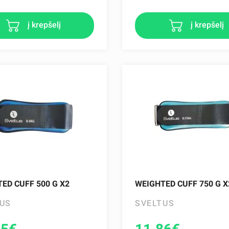
į krepšelį
į krepšelį
ED CUFF 500 G X2
WEIGHTED CUFF 750 G X
US
SVELTUS