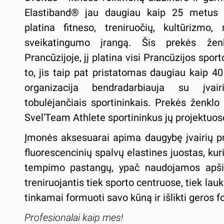
Elastiband®️ jau daugiau kaip 25 metus p
platina fitneso, treniruočių, kultūrizmo, r
sveikatingumo įrangą. Šis prekės že
Prancūzijoje, jį platina visi Prancūzijos sport
to, jis taip pat pristatomas daugiau kaip 40
organizacija bendradarbiauja su įvai
tobulėjančiais sportininkais. Prekės ženklo t
Svel'Team Athlete sportininkus jų projektuos
Įmonės aksesuarai apima daugybę įvairių pre
fluorescencinių spalvų elastines juostas, kur
tempimo pastangų, ypač naudojamos apšili
treniruojantis tiek sporto centruose, tiek lau
tinkamai formuoti savo kūną ir išlikti geros 
Profesionalai kaip mes!