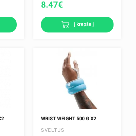
8.47
€
į krepšelį
X2
WRIST WEIGHT 500 G X2
SVELTUS