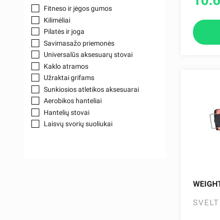
10.
Fitneso ir jėgos gumos
Kilimėliai
Pilatės ir joga
Savimasažo priemonės
Universalūs aksesuarų stovai
Kaklo atramos
Užraktai grifams
Sunkiosios atletikos aksesuarai
Aerobikos hanteliai
Hantelių stovai
Laisvų svorių suoliukai
Įrangos laikymo rėmai, stovai
Jėgos treniruočių priedai
Svorinių kamuolių stovai
Aerobikos grifų ir diskų stovai
Grifų laikikliai
WEIGHT
Laipiojimo virvės
SVELT
Svorio liemenės
Kulkšnies ir riešo svoriai