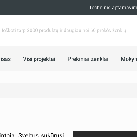
Techninis aptarnavi
isas
Visi projektai
Prekiniai ženklai
Moky
intoja. Sveltus sukūrusi