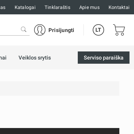
mas
Katalogai
Tinklaraštis
Apie mus
Kontaktai
LT
Prisijungti
mai
Veiklos srytis
Serviso paraiška