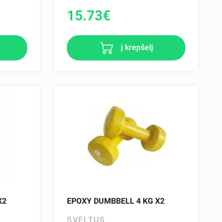
15.73
€
į krepšelį
X2
EPOXY DUMBBELL 4 KG X2
SVELTUS