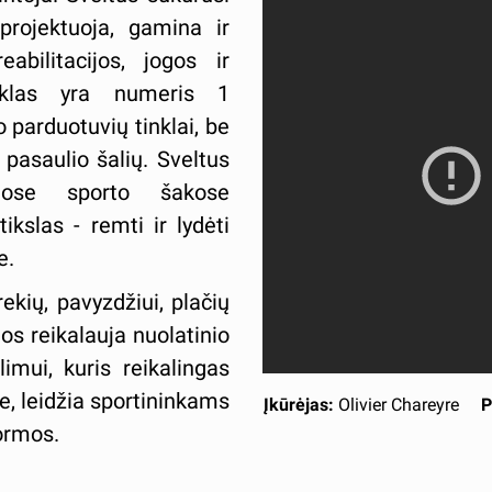
rojektuoja, gamina ir
eabilitacijos, jogos ir
nklas yra numeris 1
o parduotuvių tinklai, be
 pasaulio šalių. Sveltus
riose sporto šakose
ikslas - remti ir lydėti
e.
kių, pavyzdžiui, plačių
ios reikalauja nuolatinio
mui, kuris reikalingas
ke, leidžia sportininkams
Įkūrėjas:
O
livier Chareyre
P
formos.