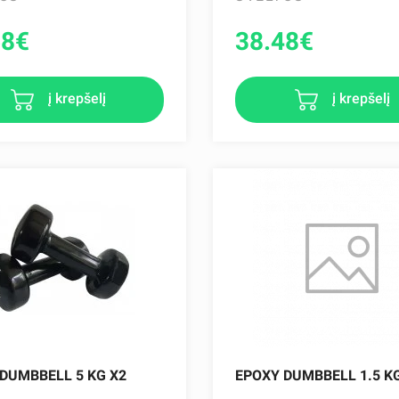
68
€
38.48
€
į krepšelį
į krepšelį
DUMBBELL 5 KG X2
EPOXY DUMBBELL 1.5 K