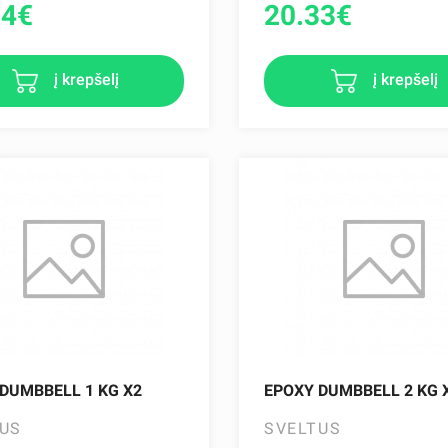
34
€
20.33
€
į krepšelį
į krepšelį
DUMBBELL 1 KG X2
EPOXY DUMBBELL 2 KG 
US
SVELTUS