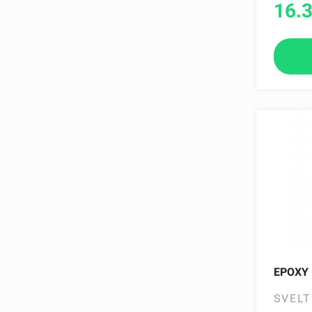
16.
Lenkti grifai
Aerobikos grifų ir diskų stovai (28-
30mm)
Liemens treniruotėms
Sporto lazdos
EPOXY 
SVELT