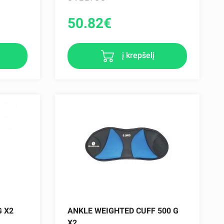
50.82
€
į krepšelį
G X2
ANKLE WEIGHTED CUFF 500 G
X2