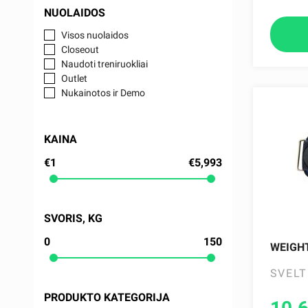
NUOLAIDOS
Visos nuolaidos
Closeout
Naudoti treniruokliai
Outlet
Nukainotos ir Demo
KAINA
€1
€5,993
SVORIS, KG
0
150
WEIGHT
SVELT
PRODUKTO KATEGORIJA