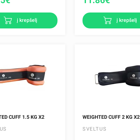
65
€
11.86
€
į krepšelį
į krepšelį
ED CUFF 1.5 KG X2
WEIGHTED CUFF 2 KG X2
US
SVELTUS