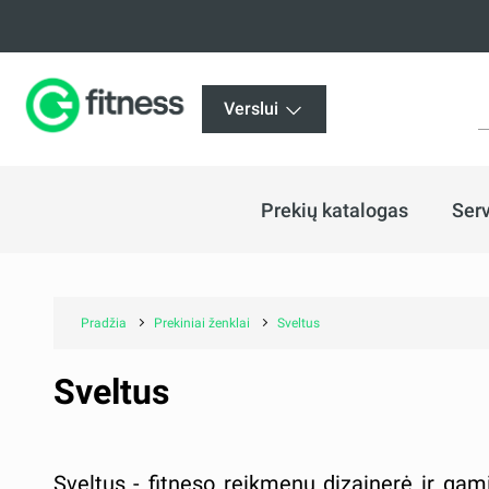
Verslui
Prekių katalogas
Serv
Pradžia
Prekiniai ženklai
Sveltus
Sveltus
Sveltus - fitneso reikmenų dizainerė ir gam