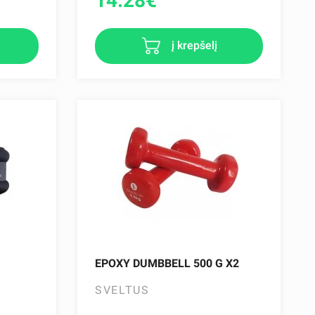
14.28
€
į krepšelį
EPOXY DUMBBELL 500 G X2
SVELTUS