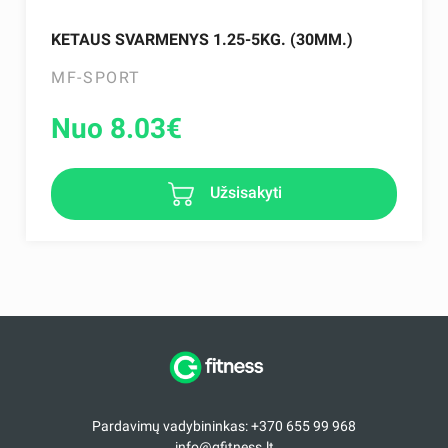
KETAUS SVARMENYS 1.25-5KG. (30MM.)
MF-SPORT
Nuo 8.03
€
Užsisakyti
Pardavimų vadybininkas: +370 655 99 968
info@gfitness.lt