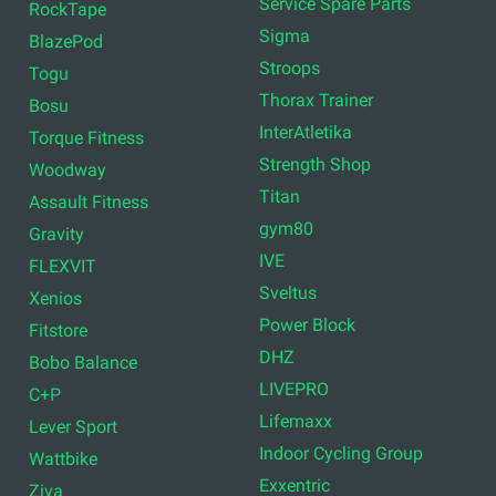
Service Spare Parts
RockTape
Sigma
BlazePod
Stroops
Togu
Thorax Trainer
Bosu
InterAtletika
Torque Fitness
Strength Shop
Woodway
Titan
Assault Fitness
gym80
Gravity
IVE
FLEXVIT
Sveltus
Xenios
Power Block
Fitstore
DHZ
Bobo Balance
LIVEPRO
C+P
Lifemaxx
Lever Sport
Indoor Cycling Group
Wattbike
Exxentric
Ziva