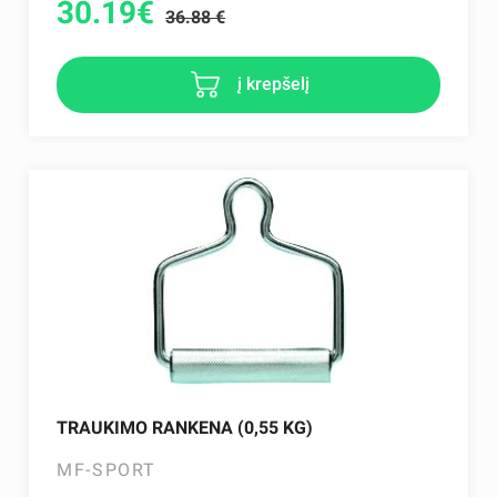
30.19
€
36.88 €
į krepšelį
TRAUKIMO RANKENA (0,55 KG)
MF-SPORT