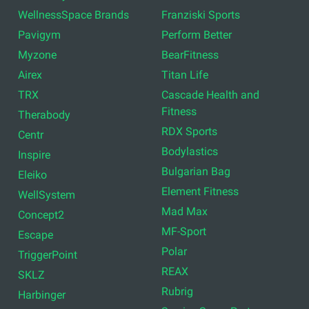
WellnessSpace Brands
Franziski Sports
Pavigym
Perform Better
Myzone
BearFitness
Airex
Titan Life
TRX
Cascade Health and
Fitness
Therabody
RDX Sports
Centr
Bodylastics
Inspire
Bulgarian Bag
Eleiko
Element Fitness
WellSystem
Mad Max
Concept2
MF-Sport
Escape
Polar
TriggerPoint
REAX
SKLZ
Rubrig
Harbinger