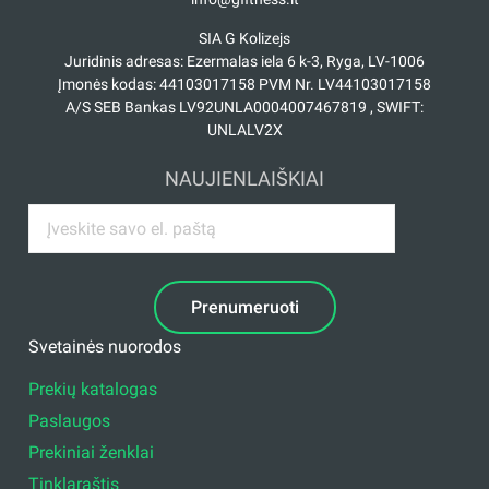
SIA G Kolizejs
Juridinis adresas: Ezermalas iela 6 k-3, Ryga, LV-1006
Įmonės kodas: 44103017158 PVM Nr. LV44103017158
A/S SEB Bankas LV92UNLA0004007467819 , SWIFT:
UNLALV2X
NAUJIENLAIŠKIAI
Prenumeruoti
Svetainės nuorodos
Prekių katalogas
Paslaugos
Prekiniai ženklai
Tinklaraštis