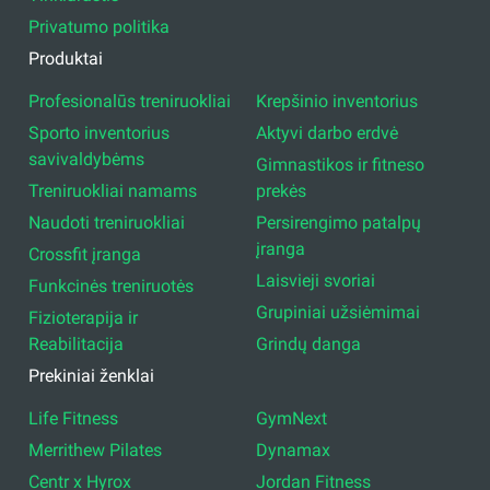
Privatumo politika
Produktai
Profesionalūs treniruokliai
Krepšinio inventorius
Sporto inventorius
Aktyvi darbo erdvė
savivaldybėms
Gimnastikos ir fitneso
Treniruokliai namams
prekės
Naudoti treniruokliai
Persirengimo patalpų
įranga
Crossfit įranga
Laisvieji svoriai
Funkcinės treniruotės
Grupiniai užsiėmimai
Fizioterapija ir
Reabilitacija
Grindų danga
Prekiniai ženklai
Life Fitness
GymNext
Merrithew Pilates
Dynamax
Centr x Hyrox
Jordan Fitness