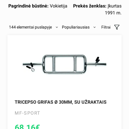
Pagrindinė būstinė:
Vokietija
Prekės ženklas:
Įkurtas
1991 m.
144 elementai puslapyje
Populiariausias
Filtrai
TRICEPSO GRIFAS Ø 30MM, SU UŽRAKTAIS
MF-SPORT
68.16
€