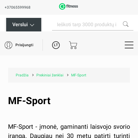
+37065599968
Verslui
LT
Prisijungti
Pradžia
Prekiniai ženklai
MF-Sport
MF-Sport
MF-Sport - įmonė, gaminanti laisvojo svorio
įrangą. Daugiau nei 30 metų patirtį turinti