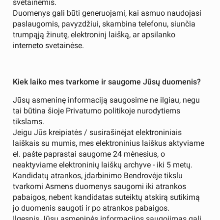
svetainėmis.
Duomenys gali būti generuojami, kai asmuo naudojasi
paslaugomis, pavyzdžiui, skambina telefonu, siunčia
trumpąją žinutę, elektroninį laišką, ar apsilanko
interneto svetainėse.
Kiek laiko mes tvarkome ir saugome Jūsų duomenis?
Jūsų asmeninę informaciją saugosime ne ilgiau, negu
tai būtina šioje Privatumo politikoje nurodytiems
tikslams.
Jeigu Jūs kreipiatės / susirašinėjat elektroniniais
laiškais su mumis, mes elektroninius laiškus aktyviame
el. pašte paprastai saugome 24 mėnesius, o
neaktyviame elektroninių laiškų archyve - iki 5 metų.
Kandidatų atrankos, įdarbinimo Bendrovėje tikslu
tvarkomi Asmens duomenys saugomi iki atrankos
pabaigos, nebent kandidatas suteiktų atskirą sutikimą
jo duomenis saugoti ir po atrankos pabaigos.
Ilgesnis Jūsų asmeninės informacijos saugojimas gali