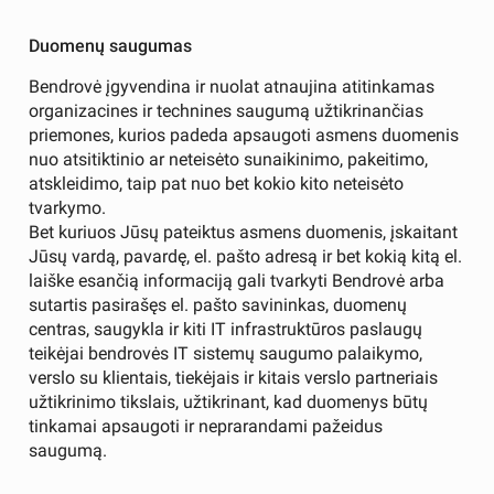
Duomenų saugumas
Bendrovė įgyvendina ir nuolat atnaujina atitinkamas
organizacines ir technines saugumą užtikrinančias
priemones, kurios padeda apsaugoti asmens duomenis
nuo atsitiktinio ar neteisėto sunaikinimo, pakeitimo,
atskleidimo, taip pat nuo bet kokio kito neteisėto
tvarkymo.
Bet kuriuos Jūsų pateiktus asmens duomenis, įskaitant
Jūsų vardą, pavardę, el. pašto adresą ir bet kokią kitą el.
laiške esančią informaciją gali tvarkyti Bendrovė arba
sutartis pasirašęs el. pašto savininkas, duomenų
centras, saugykla ir kiti IT infrastruktūros paslaugų
teikėjai bendrovės IT sistemų saugumo palaikymo,
verslo su klientais, tiekėjais ir kitais verslo partneriais
užtikrinimo tikslais, užtikrinant, kad duomenys būtų
tinkamai apsaugoti ir neprarandami pažeidus
saugumą.