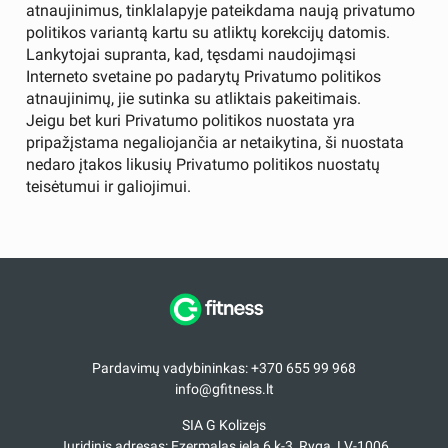
atnaujinimus, tinklalapyje pateikdama naują privatumo
politikos variantą kartu su atliktų korekcijų datomis.
Lankytojai supranta, kad, tęsdami naudojimąsi
Interneto svetaine po padarytų Privatumo politikos
atnaujinimų, jie sutinka su atliktais pakeitimais.
Jeigu bet kuri Privatumo politikos nuostata yra
pripažįstama negaliojančia ar netaikytina, ši nuostata
nedaro įtakos likusių Privatumo politikos nuostatų
teisėtumui ir galiojimui.
Pardavimų vadybininkas: +370 655 99 968
info@gfitness.lt
SIA G Kolizejs
Juridinis adresas: Ezermalas iela 6 k-3, Ryga, LV-1006