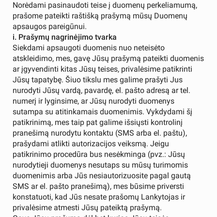
Norėdami pasinaudoti teise į duomenų perkeliamumą,
prašome pateikti raštišką prašymą mūsų Duomenų
apsaugos pareigūnui.
i. Prašymų nagrinėjimo tvarka
Siekdami apsaugoti duomenis nuo neteisėto
atskleidimo, mes, gavę Jūsų prašymą pateikti duomenis
ar įgyvendinti kitas Jūsų teises, privalėsime patikrinti
Jūsų tapatybę. Šiuo tikslu mes galime prašyti Jus
nurodyti Jūsų vardą, pavardę, el. pašto adresą ar tel.
numerį ir lyginsime, ar Jūsų nurodyti duomenys
sutampa su atitinkamais duomenimis. Vykdydami šį
patikrinimą, mes taip pat galime išsiųsti kontrolinį
pranešimą nurodytu kontaktu (SMS arba el. paštu),
prašydami atlikti autorizacijos veiksmą. Jeigu
patikrinimo procedūra bus nesėkminga (pvz.: Jūsų
nurodytieji duomenys nesutaps su mūsų turimomis
duomenimis arba Jūs nesiautorizuosite pagal gautą
SMS ar el. pašto pranešimą), mes būsime priversti
konstatuoti, kad Jūs nesate prašomų Lankytojas ir
privalėsime atmesti Jūsų pateiktą prašymą.