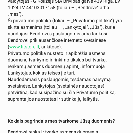
valdytojas - G Kolizejs SIA Brīvības gatve 439 Rīga, LV
1024 LV 44103017158 (toliau – „Bendrovė" arba
„mes").
Ši privatumo politika (toliau – „Privatumo politika") yra
skirta asmenims (toliau – „Lankytojai", „Jūs"), kurie
naudojasi Bendrovės paslaugomis arba lankosi
Bendrovei priklausančiose interneto svetainėse
(
www.fitstore.lt
, ar kitose).
Privatumo politika nustato ir apibrėžia asmens
duomenų tvarkymo ir rinkimo tikslus bei tvarką,
renkamų asmens duomenų apimtį, informuoja
Lankytojus, kokias teises jie turi.
Naudodamasis paslaugomis, tęsdamas naršymą
svetainėse, Lankytojas (svetainės naudotojas)
patvirtina, kad susipažino su šia Privatumo politika,
supranta jos nuostatas ir sutinka jų laikytis.
Kokiais pagrindais mes tvarkome Jūsų duomenis?
Bendrovė renka ir tvarko asmens duomenis