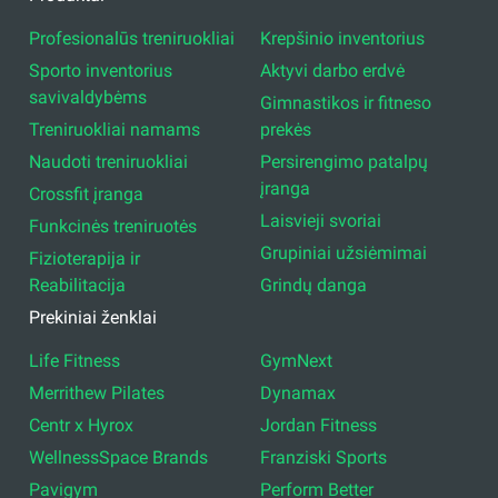
Profesionalūs treniruokliai
Krepšinio inventorius
Sporto inventorius
Aktyvi darbo erdvė
savivaldybėms
Gimnastikos ir fitneso
Treniruokliai namams
prekės
Naudoti treniruokliai
Persirengimo patalpų
įranga
Crossfit įranga
Laisvieji svoriai
Funkcinės treniruotės
Grupiniai užsiėmimai
Fizioterapija ir
Reabilitacija
Grindų danga
Prekiniai ženklai
Life Fitness
GymNext
Merrithew Pilates
Dynamax
Centr x Hyrox
Jordan Fitness
WellnessSpace Brands
Franziski Sports
Pavigym
Perform Better