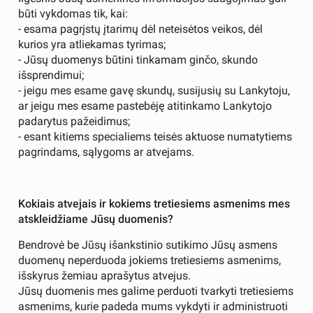
būti vykdomas tik, kai:
- esama pagrįstų įtarimų dėl neteisėtos veikos, dėl
kurios yra atliekamas tyrimas;
- Jūsų duomenys būtini tinkamam ginčo, skundo
išsprendimui;
- jeigu mes esame gavę skundų, susijusių su Lankytoju,
ar jeigu mes esame pastebėję atitinkamo Lankytojo
padarytus pažeidimus;
- esant kitiems specialiems teisės aktuose numatytiems
pagrindams, sąlygoms ar atvejams.
Kokiais atvejais ir kokiems tretiesiems asmenims mes
atskleidžiame Jūsų duomenis?
Bendrovė be Jūsų išankstinio sutikimo Jūsų asmens
duomenų neperduoda jokiems tretiesiems asmenims,
išskyrus žemiau aprašytus atvejus.
Jūsų duomenis mes galime perduoti tvarkyti tretiesiems
asmenims, kurie padeda mums vykdyti ir administruoti