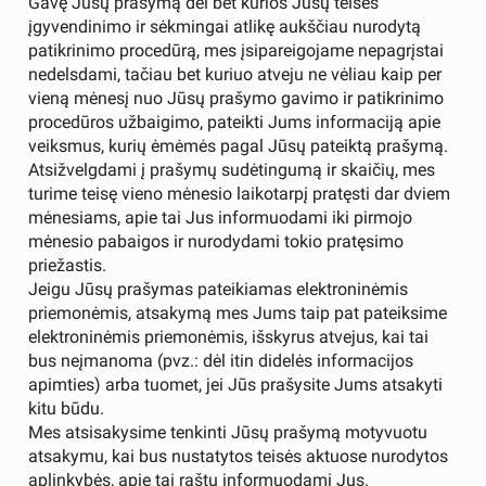
Gavę Jūsų prašymą dėl bet kurios Jūsų teisės
įgyvendinimo ir sėkmingai atlikę aukščiau nurodytą
patikrinimo procedūrą, mes įsipareigojame nepagrįstai
nedelsdami, tačiau bet kuriuo atveju ne vėliau kaip per
vieną mėnesį nuo Jūsų prašymo gavimo ir patikrinimo
procedūros užbaigimo, pateikti Jums informaciją apie
veiksmus, kurių ėmėmės pagal Jūsų pateiktą prašymą.
Atsižvelgdami į prašymų sudėtingumą ir skaičių, mes
turime teisę vieno mėnesio laikotarpį pratęsti dar dviem
mėnesiams, apie tai Jus informuodami iki pirmojo
mėnesio pabaigos ir nurodydami tokio pratęsimo
priežastis.
Jeigu Jūsų prašymas pateikiamas elektroninėmis
priemonėmis, atsakymą mes Jums taip pat pateiksime
elektroninėmis priemonėmis, išskyrus atvejus, kai tai
bus neįmanoma (pvz.: dėl itin didelės informacijos
apimties) arba tuomet, jei Jūs prašysite Jums atsakyti
kitu būdu.
Mes atsisakysime tenkinti Jūsų prašymą motyvuotu
atsakymu, kai bus nustatytos teisės aktuose nurodytos
aplinkybės, apie tai raštu informuodami Jus.