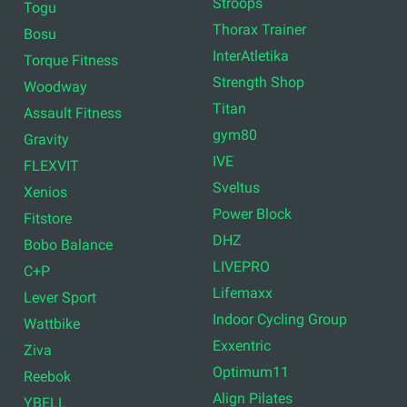
Stroops
Togu
Thorax Trainer
Bosu
InterAtletika
Torque Fitness
Strength Shop
Woodway
Titan
Assault Fitness
gym80
Gravity
IVE
FLEXVIT
Sveltus
Xenios
Power Block
Fitstore
DHZ
Bobo Balance
LIVEPRO
C+P
Lifemaxx
Lever Sport
Indoor Cycling Group
Wattbike
Exxentric
Ziva
Optimum11
Reebok
Align Pilates
YBELL