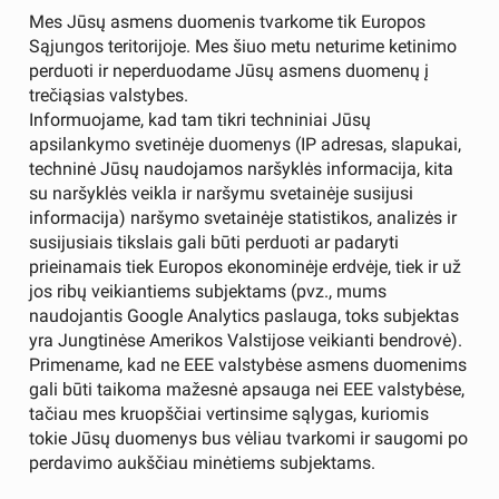
Mes Jūsų asmens duomenis tvarkome tik Europos
Sąjungos teritorijoje. Mes šiuo metu neturime ketinimo
perduoti ir neperduodame Jūsų asmens duomenų į
trečiąsias valstybes.
Informuojame, kad tam tikri techniniai Jūsų
apsilankymo svetinėje duomenys (IP adresas, slapukai,
techninė Jūsų naudojamos naršyklės informacija, kita
su naršyklės veikla ir naršymu svetainėje susijusi
informacija) naršymo svetainėje statistikos, analizės ir
susijusiais tikslais gali būti perduoti ar padaryti
prieinamais tiek Europos ekonominėje erdvėje, tiek ir už
jos ribų veikiantiems subjektams (pvz., mums
naudojantis Google Analytics paslauga, toks subjektas
yra Jungtinėse Amerikos Valstijose veikianti bendrovė).
Primename, kad ne EEE valstybėse asmens duomenims
gali būti taikoma mažesnė apsauga nei EEE valstybėse,
tačiau mes kruopščiai vertinsime sąlygas, kuriomis
tokie Jūsų duomenys bus vėliau tvarkomi ir saugomi po
perdavimo aukščiau minėtiems subjektams.