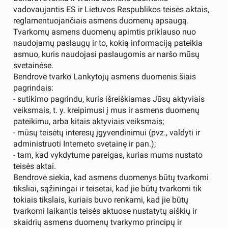
vadovaujantis ES ir Lietuvos Respublikos teisės aktais,
reglamentuojančiais asmens duomenų apsaugą.
Tvarkomų asmens duomenų apimtis priklauso nuo
naudojamų paslaugų ir to, kokią informaciją pateikia
asmuo, kuris naudojasi paslaugomis ar naršo mūsų
svetainėse.
Bendrovė tvarko Lankytojų asmens duomenis šiais
pagrindais:
- sutikimo pagrindu, kuris išreiškiamas Jūsų aktyviais
veiksmais, t. y. kreipimusi į mus ir asmens duomenų
pateikimu, arba kitais aktyviais veiksmais;
- mūsų teisėtų interesų įgyvendinimui (pvz., valdyti ir
administruoti Interneto svetainę ir pan.);
- tam, kad vykdytume pareigas, kurias mums nustato
teisės aktai.
Bendrovė siekia, kad asmens duomenys būtų tvarkomi
tiksliai, sąžiningai ir teisėtai, kad jie būtų tvarkomi tik
tokiais tikslais, kuriais buvo renkami, kad jie būtų
tvarkomi laikantis teisės aktuose nustatytų aiškių ir
skaidrių asmens duomenų tvarkymo principų ir