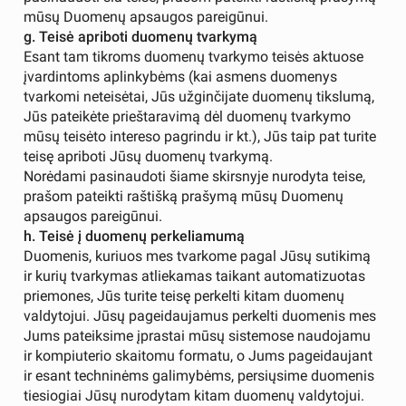
mūsų Duomenų apsaugos pareigūnui.
g. Teisė apriboti duomenų tvarkymą
Esant tam tikroms duomenų tvarkymo teisės aktuose
įvardintoms aplinkybėms (kai asmens duomenys
tvarkomi neteisėtai, Jūs užginčijate duomenų tikslumą,
Jūs pateikėte prieštaravimą dėl duomenų tvarkymo
mūsų teisėto intereso pagrindu ir kt.), Jūs taip pat turite
teisę apriboti Jūsų duomenų tvarkymą.
Norėdami pasinaudoti šiame skirsnyje nurodyta teise,
prašom pateikti raštišką prašymą mūsų Duomenų
apsaugos pareigūnui.
h. Teisė į duomenų perkeliamumą
Duomenis, kuriuos mes tvarkome pagal Jūsų sutikimą
ir kurių tvarkymas atliekamas taikant automatizuotas
priemones, Jūs turite teisę perkelti kitam duomenų
valdytojui. Jūsų pageidaujamus perkelti duomenis mes
Jums pateiksime įprastai mūsų sistemose naudojamu
ir kompiuterio skaitomu formatu, o Jums pageidaujant
ir esant techninėms galimybėms, persiųsime duomenis
tiesiogiai Jūsų nurodytam kitam duomenų valdytojui.