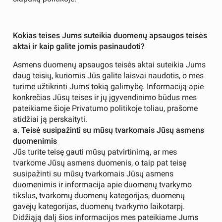
Kokias teises Jums suteikia duomenų apsaugos teisės
aktai ir kaip galite jomis pasinaudoti?
Asmens duomenų apsaugos teisės aktai suteikia Jums
daug teisių, kuriomis Jūs galite laisvai naudotis, o mes
turime užtikrinti Jums tokią galimybę. Informaciją apie
konkrečias Jūsų teises ir jų įgyvendinimo būdus mes
pateikiame šioje Privatumo politikoje toliau, prašome
atidžiai ją perskaityti.
a. Teisė susipažinti su mūsų tvarkomais Jūsų asmens
duomenimis
Jūs turite teisę gauti mūsų patvirtinimą, ar mes
tvarkome Jūsų asmens duomenis, o taip pat teisę
susipažinti su mūsų tvarkomais Jūsų asmens
duomenimis ir informacija apie duomenų tvarkymo
tikslus, tvarkomų duomenų kategorijas, duomenų
gavėjų kategorijas, duomenų tvarkymo laikotarpį.
Didžiąją dalį šios informacijos mes pateikiame Jums