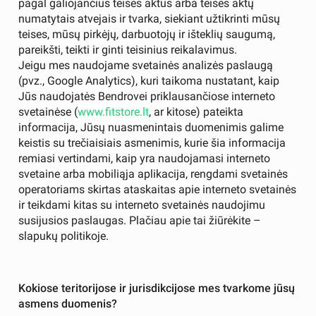
pagal galiojančius teisės aktus arba teisės aktų
numatytais atvejais ir tvarka, siekiant užtikrinti mūsų
teises, mūsų pirkėjų, darbuotojų ir išteklių saugumą,
pareikšti, teikti ir ginti teisinius reikalavimus.
Jeigu mes naudojame svetainės analizės paslaugą
(pvz., Google Analytics), kuri taikoma nustatant, kaip
Jūs naudojatės Bendrovei priklausančiose interneto
svetainėse (
www.fitstore.lt
, ar kitose) pateikta
informacija, Jūsų nuasmenintais duomenimis galime
keistis su trečiaisiais asmenimis, kurie šia informacija
remiasi vertindami, kaip yra naudojamasi interneto
svetaine arba mobiliąja aplikacija, rengdami svetainės
operatoriams skirtas ataskaitas apie interneto svetainės
ir teikdami kitas su interneto svetainės naudojimu
susijusios paslaugas. Plačiau apie tai žiūrėkite –
slapukų politikoje.
Kokiose teritorijose ir jurisdikcijose mes tvarkome jūsų
asmens duomenis?