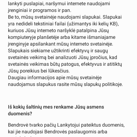
lankyti puslapiai, naršymui internete naudojami
įrenginiai ir programos ir pan.
Be to, mūsų svetainėje naudojami slapukai. Slapukai
yra nedideli tekstiniai failai (užimantys iki kelių KB),
kuriuos Jūsų interneto naršyklė patalpina Jūsų
kompiuteryje planšetėje arba kitame išmaniajame
įrenginyje apsilankant mūsų interneto svetainėje.
Slapukais siekiame užtikrinti efektyvų ir saugų
svetainės veikimą bei analizuoti Jūsų įpročius, kad
svetainės veikimas būtų patogus, efektyvus ir atitiktų
Jūsų poreikius bei lūkesčius.
Daugiau informacijos apie mūsų svetainėje
naudojamus slapukus rasite mūsų slapukų politikoje.
Iš kokių šaltinių mes renkame Jūsų asmens
duomenis?
Bendrovė tvarko pačių Lankytojui pateiktus duomenis,
kai jie naudojasi Bendrovės paslaugomis arba