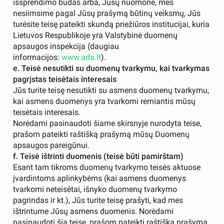
išsprendimo būdas arba, Jūsų nuomone, mes
nesiimsime pagal Jūsų prašymą būtinų veiksmų, Jūs
turėsite teisę pateikti skundą priežiūros institucijai, kuria
Lietuvos Respublikoje yra Valstybinė duomenų
apsaugos inspekcija (daugiau
informacijos:
www.ada.lt
).
e. Teisė nesutikti su duomenų tvarkymu, kai tvarkymas
pagrįstas teisėtais interesais
Jūs turite teisę nesutikti su asmens duomenų tvarkymu,
kai asmens duomenys yra tvarkomi remiantis mūsų
teisėtais interesais.
Norėdami pasinaudoti šiame skirsnyje nurodyta teise,
prašom pateikti raštišką prašymą mūsų Duomenų
apsaugos pareigūnui.
f. Teisė ištrinti duomenis (teisė būti pamirštam)
Esant tam tikroms duomenų tvarkymo teisės aktuose
įvardintoms aplinkybėms (kai asmens duomenys
tvarkomi neteisėtai, išnyko duomenų tvarkymo
pagrindas ir kt.), Jūs turite teisę prašyti, kad mes
ištrintume Jūsų asmens duomenis. Norėdami
pasinaudoti šia teise, prašom pateikti raštišką prašymą