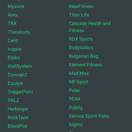
Myzone
BearFitness
Airex
Titan Life
TRX
Cascade Health and
Fitness
Therabody
RDX Sports
Centr
Bodylastics
Inspire
Bulgarian Bag
Eleiko
Element Fitness
WellSystem
Mad Max
Concept2
MF-Sport
Escape
Polar
TriggerPoint
REAX
SKLZ
Rubrig
Harbinger
Service Spare Parts
RockTape
Sigma
BlazePod