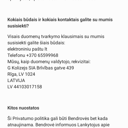
Kokiais būdais ir kokiais kontaktais galite su mumis
susisiekti?
Visais duomenų tvarkymo klausimais su mumis
susisiekti galite šiais būdais:
elektroniniu paštu lt
Telefonu +370 65599968
Mūsų, kaip duomenų valdytojo, rekvizitai:
G Kolizejs SIA Brīvības gatve 439
Rīga, LV 1024
LATVIJA
LV 44103017158
Kitos nuostatos
Ši Privatumo politika gali būti Bendrovės bet kada
atnaujinama. Bendrovė informuos Lankytojus apie