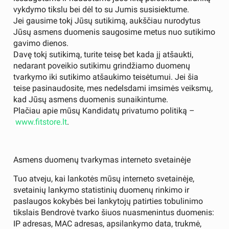
vykdymo tikslu bei dėl to su Jumis susisiektume.
Jei gausime tokį Jūsų sutikimą, aukščiau nurodytus
Jūsų asmens duomenis saugosime metus nuo sutikimo
gavimo dienos.
Davę tokį sutikimą, turite teisę bet kada jį atšaukti,
nedarant poveikio sutikimu grindžiamo duomenų
tvarkymo iki sutikimo atšaukimo teisėtumui. Jei šia
teise pasinaudosite, mes nedelsdami imsimės veiksmų,
kad Jūsų asmens duomenis sunaikintume.
Plačiau apie mūsų Kandidatų privatumo politiką –
www.fitstore.lt
.
Asmens duomenų tvarkymas interneto svetainėje
Tuo atveju, kai lankotės mūsų interneto svetainėje,
svetainių lankymo statistinių duomenų rinkimo ir
paslaugos kokybės bei lankytojų patirties tobulinimo
tikslais Bendrovė tvarko šiuos nuasmenintus duomenis:
IP adresas, MAC adresas, apsilankymo data, trukmė,