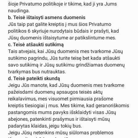
šioje Privatumo politikoje ir tikime, kad ji yra Jums
naudinga.
b. Teisė ištaisyti asmens duomenis
Jūs taip pat galite kreiptis į mus šios Privatumo
politikos 6 skyriuje nurodytais būdais ir prašyti, kad
Jūsų duomenis ištaisytume ar patikslintume mes.
c. Teisė atšaukti sutikimą
Tais atvejais, kai Jūsų duomenis mes tvarkome Jūsų
sutikimo pagrindu, Jūs turite teisę bet kada atšaukti
savo sutikimą ir Jūsų sutikimu grindžiamas duomenų
tvarkymas bus nutrauktas.
d. Teisė pateikti skundą
Jeigu Jūs manote, kad Jūsų duomenis mes tvarkome
pažeisdami duomenų apsaugos teisės aktų
reikalavimus, mes visuomet pirmiausia prašome
kreiptis tiesiogiai į mus. Mes tikime, kad geranoriškomis
pastangomis mums pavyks išsklaidyti visas Jūsų
abejones, patenkinti prašymus ir ištaisyti mūsų
padarytas klaidas, jeigu tokių bus.
Jeigu Jūsų netenkins mūsų siūlomas problemos