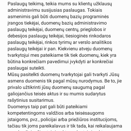
Paslaugų teikimą, teikia mums su klientų užklausų
administravimu susijusias paslaugas. Tokiais
asmenimis gali būti duomenų bazių programinės
įrangos tiekėjai, duomenų bazių administravimo
paslaugų teikėjai, duomenų centrų, prieglobos ir
debesijos paslaugų teikėjai, tiesioginės rinkodaros
paslaugų teikėjai, rinkos tyrimų ar verslo analitikos
paslaugų teikėjai ir pan. Kiekvienu atveju duomenų
tvarkytojui mes pateikiame tik tiek duomenų, kiek yra
būtina konkrečiam pavedimui įvykdyti ar konkrečiai
paslaugai suteikti.
Mūsų pasitelkti duomenų tvarkytojai gali tvarkyti Jūsų
asmens duomenis tik pagal mūsų nurodymus. Be to, jie
privalo užtikrinti jūsų duomenų saugumą pagal
galiojančius teisės aktus ir su mumis sudarytus
rašytinius susitarimus.
Duomenys taip pat gali būti pateikiami
kompetentingoms valdžios arba teisėsaugoms
įstaigoms, pvz., policijai arba priežiūros institucijoms,
tačiau tik joms pareikalavus ir tik tada, kai reikalaujama