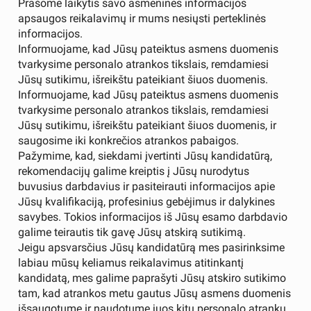
Prašome laikytis savo asmeninės informacijos
apsaugos reikalavimų ir mums nesiųsti perteklinės
informacijos.
Informuojame, kad Jūsų pateiktus asmens duomenis
tvarkysime personalo atrankos tikslais, remdamiesi
Jūsų sutikimu, išreikštu pateikiant šiuos duomenis.
Informuojame, kad Jūsų pateiktus asmens duomenis
tvarkysime personalo atrankos tikslais, remdamiesi
Jūsų sutikimu, išreikštu pateikiant šiuos duomenis, ir
saugosime iki konkrečios atrankos pabaigos.
Pažymime, kad, siekdami įvertinti Jūsų kandidatūrą,
rekomendacijų galime kreiptis į Jūsų nurodytus
buvusius darbdavius ir pasiteirauti informacijos apie
Jūsų kvalifikaciją, profesinius gebėjimus ir dalykines
savybes. Tokios informacijos iš Jūsų esamo darbdavio
galime teirautis tik gavę Jūsų atskirą sutikimą.
Jeigu apsvarsčius Jūsų kandidatūrą mes pasirinksime
labiau mūsų keliamus reikalavimus atitinkantį
kandidatą, mes galime paprašyti Jūsų atskiro sutikimo
tam, kad atrankos metu gautus Jūsų asmens duomenis
išsaugotume ir naudotume juos kitų personalo atrankų