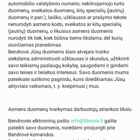
automobilio valstybinio numerio, nekilnojamojo turto
duomenų, sveikatos duomenų, kitų specialių (jautrių)
duomenų ir pan.); laiško, užklausos ar prašymo tekste
nenurodyti asmens kodo, sveikatos ar kitų specialių
(jautrių) duomenų, o likusius asmens duomenis
nurodyti tik tiek, kiek būtina tiems tikslams, dėl kurių
siunčiamas pranešimas.
Bendrovė Jūsų duomenis šiais atvejais tvarko
siekdama administruoti užklausas ir skundus, užtikrinti
savo teikiamų paslaugų kokybę, saugodami ir gindami
savo teises ir teisėtus interesus. Savo duomenis mums
pateikiate sutikimo pagrindu, kuris išreiškiamas Jūsų
aktyviais veiksmais, t. y. kreipimusi į mus.
Asmens duomenų tvarkymas darbuotojų atrankos tikslu
Bendrovės elktroninių paštu
info@fitstore.lt
galite
pateikti savo duomenis, norėdami prisijungti prie
Bendrovė komandos.