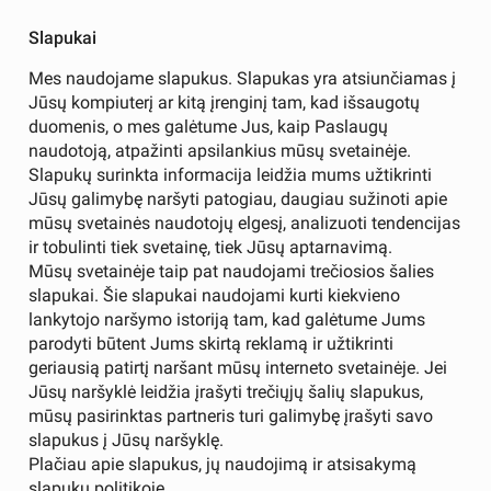
Slapukai
Mes naudojame slapukus. Slapukas yra atsiunčiamas į
Jūsų kompiuterį ar kitą įrenginį tam, kad išsaugotų
duomenis, o mes galėtume Jus, kaip Paslaugų
naudotoją, atpažinti apsilankius mūsų svetainėje.
Slapukų surinkta informacija leidžia mums užtikrinti
Jūsų galimybę naršyti patogiau, daugiau sužinoti apie
mūsų svetainės naudotojų elgesį, analizuoti tendencijas
ir tobulinti tiek svetainę, tiek Jūsų aptarnavimą.
Mūsų svetainėje taip pat naudojami trečiosios šalies
slapukai. Šie slapukai naudojami kurti kiekvieno
lankytojo naršymo istoriją tam, kad galėtume Jums
parodyti būtent Jums skirtą reklamą ir užtikrinti
geriausią patirtį naršant mūsų interneto svetainėje. Jei
Jūsų naršyklė leidžia įrašyti trečiųjų šalių slapukus,
mūsų pasirinktas partneris turi galimybę įrašyti savo
slapukus į Jūsų naršyklę.
Plačiau apie slapukus, jų naudojimą ir atsisakymą
slapukų politikoje.