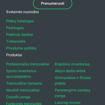
Prenumeruoti
Svetainės nuorodos
Prekių katalogas
Paslaugos
Prekiniai ženklai
Tinklaraštis
Privatumo politika
Produktai
Profesionalūs treniruokliai
Krepšinio inventorius
Sporto inventorius
Aktyvi darbo erdvė
savivaldybėms
Gimnastikos ir fitneso
Treniruokliai namams
prekės
Naudoti treniruokliai
Persirengimo patalpų
įranga
Crossfit įranga
Laisvieji svoriai
Funkcinės treniruotės