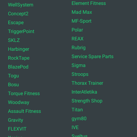
Element Fitness
WellSystem
Mad Max
Concept2
MF-Sport
Escape
Polar
TriggerPoint
REAX
SKLZ
Rubrig
Harbinger
Service Spare Parts
RockTape
Sigma
BlazePod
Stroops
Togu
Thorax Trainer
Bosu
InterAtletika
Torque Fitness
Strength Shop
Woodway
Titan
Assault Fitness
gym80
Gravity
IVE
FLEXVIT
Sveltus