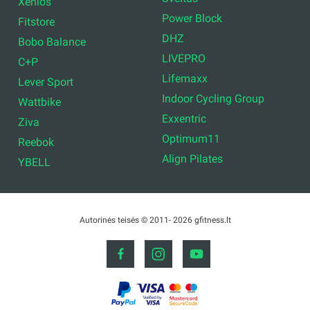
Xenios
Power Block
Fitstore
DHZ
Bobo Balance
LIVEPRO
C+P
Lifemaxx
Lever Sport
Indoor Cycling Group
Wattbike
Exxentric
Ziva
Optimum11
Reebok
Align Pilates
YBELL
Autorinės teisės © 2011- 2026 gfitness.lt