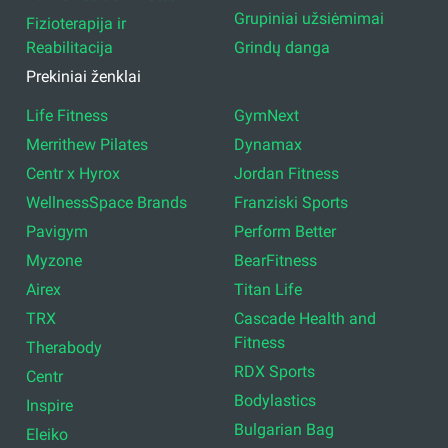
Grupiniai užsiėmimai
Fizioterapija ir
Reabilitacija
Grindų danga
Prekiniai ženklai
Life Fitness
GymNext
Merrithew Pilates
Dynamax
Centr x Hyrox
Jordan Fitness
WellnessSpace Brands
Franziski Sports
Pavigym
Perform Better
Myzone
BearFitness
Airex
Titan Life
TRX
Cascade Health and
Fitness
Therabody
RDX Sports
Centr
Bodylastics
Inspire
Bulgarian Bag
Eleiko