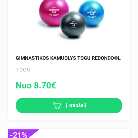
GIMNASTIKOS KAMUOLYS TOGU REDONDO®L
TOGU
Nuo 8.70
€
į krepšelį
-21%