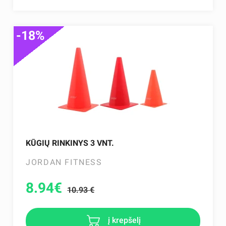
-18%
KŪGIŲ RINKINYS 3 VNT.
JORDAN FITNESS
8.94
€
10.93 €
į krepšelį