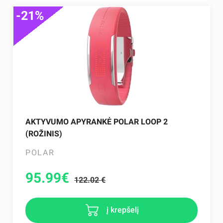
-21%
AKTYVUMO APYRANKĖ POLAR LOOP 2
(ROŽINIS)
POLAR
95.99
€
122.02 €
į krepšelį