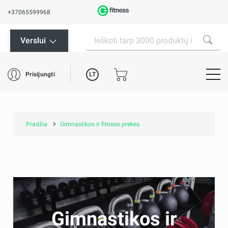
+37065599968
Verslui
LT
Prisijungti
Pradžia
Gimnastikos ir fitneso prekės
Gimnastikos ir