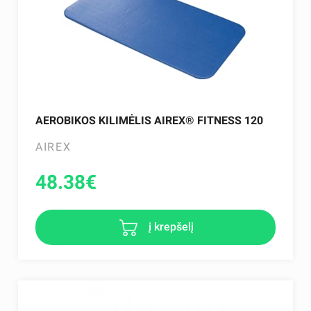
AEROBIKOS KILIMĖLIS AIREX® FITNESS 120
AIREX
48.38
€
į krepšelį