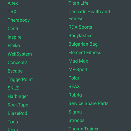
Airex
Titan Life
TRX
Cascade Health and
Fitness
Therabody
RDX Sports
Centr
Bodylastics
Inspire
Bulgarian Bag
Eleiko
Element Fitness
WellSystem
Mad Max
Concept2
MF-Sport
Escape
Polar
TriggerPoint
REAX
SKLZ
Rubrig
Harbinger
Service Spare Parts
RockTape
Sigma
BlazePod
Stroops
Togu
Thorax Trainer
Bosu