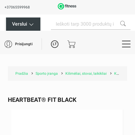
+37065599968
Verslui
LT
Prisijungti
Pradžia
Sporto įranga
Kilimėliai, stovai, laikikliai
Kilimėliai
HEARTBEAT® FIT BLACK