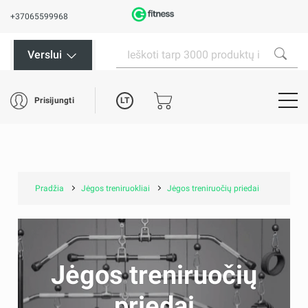
+37065599968
Verslui
LT
Prisijungti
Pradžia
Jėgos treniruokliai
Jėgos treniruočių priedai
Jėgos treniruočių
priedai