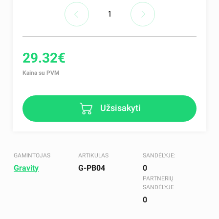
29.32€
Kaina su PVM
Užsisakyti
GAMINTOJAS
ARTIKULAS
SANDĖLYJE:
Gravity
G-PB04
0
PARTNERIŲ
SANDĖLYJE
0