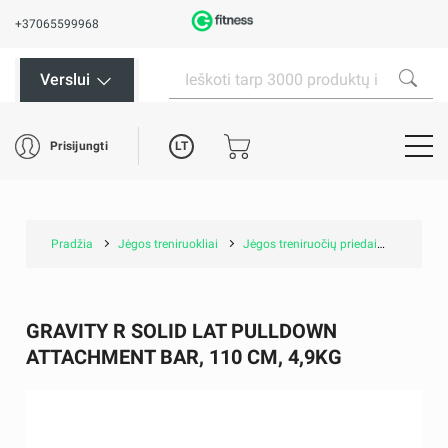
+37065599968
Verslui
LT
Prisijungti
Pradžia
Jėgos treniruokliai
Jėgos treniruočių priedai
Gravity 
GRAVITY R SOLID LAT PULLDOWN
ATTACHMENT BAR, 110 CM, 4,9KG