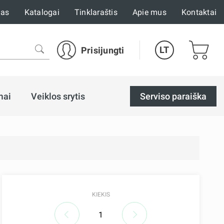
mas
Katalogai
Tinklaraštis
Apie mus
Kontaktai
LT
Prisijungti
mai
Veiklos srytis
Serviso paraiška
KIEKIS