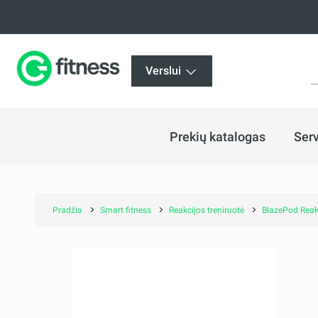
Verslui
Prekių katalogas
Serv
Pradžia
Smart fitness
Reakcijos treniruotė
BlazePod Reakc