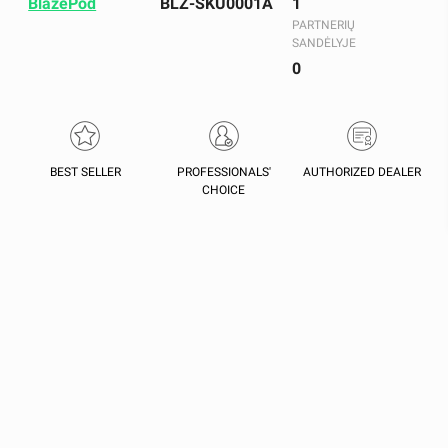
BlazePod
BLZ-SKU0001A
1
PARTNERIŲ
SANDĖLYJE
0
BEST SELLER
PROFESSIONALS'
AUTHORIZED DEALER
CHOICE