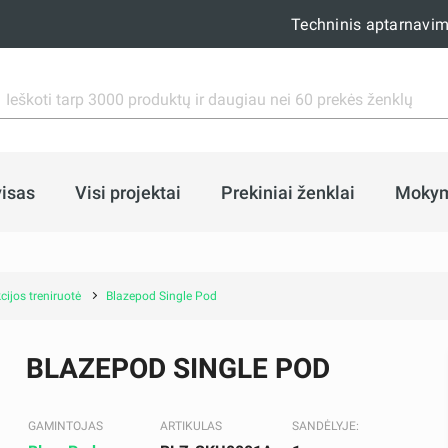
Techninis aptarnavi
isas
Visi projektai
Prekiniai ženklai
Moky
ijos treniruotė
Blazepod Single Pod
BLAZEPOD SINGLE POD
GAMINTOJAS
ARTIKULAS
SANDĖLYJE: