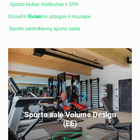
Sporto klubai
Viešbučiai ir SPA
CrossFit klubai
Švietimo įstaigos ir muziejai
Sporto centrai
Namų sporto salės
Sporto salė Volume Design
(EE)
Žiūrėti