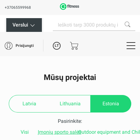
+37065599968
Verslui
LT
Prisijungti
Mūsų projektai
Latvia
Lithuania
Estonia
Pasirinkite:
Visi
Įmonių sporto salės
Outdoor equipment and Chi