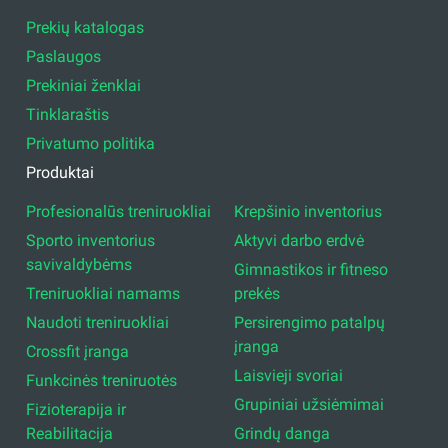
Prekių katalogas
Paslaugos
Prekiniai ženklai
Tinklaraštis
Privatumo politika
Produktai
Profesionalūs treniruokliai
Krepšinio inventorius
Sporto inventorius
Aktyvi darbo erdvė
savivaldybėms
Gimnastikos ir fitneso
Treniruokliai namams
prekės
Naudoti treniruokliai
Persirengimo patalpų
įranga
Crossfit įranga
Laisvieji svoriai
Funkcinės treniruotės
Grupiniai užsiėmimai
Fizioterapija ir
Reabilitacija
Grindų danga