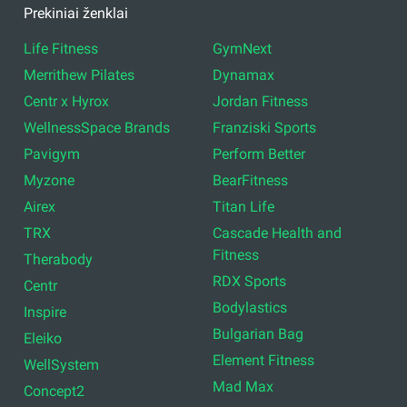
Prekiniai ženklai
Life Fitness
GymNext
Merrithew Pilates
Dynamax
Centr x Hyrox
Jordan Fitness
WellnessSpace Brands
Franziski Sports
Pavigym
Perform Better
Myzone
BearFitness
Airex
Titan Life
TRX
Cascade Health and
Fitness
Therabody
RDX Sports
Centr
Bodylastics
Inspire
Bulgarian Bag
Eleiko
Element Fitness
WellSystem
Mad Max
Concept2