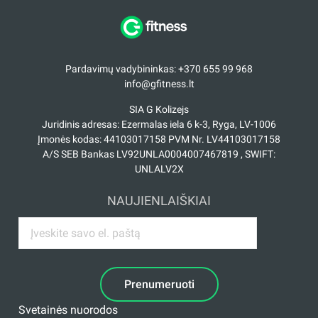
Pardavimų vadybininkas: +370 655 99 968
info@gfitness.lt
SIA G Kolizejs
Juridinis adresas: Ezermalas iela 6 k-3, Ryga, LV-1006
Įmonės kodas: 44103017158 PVM Nr. LV44103017158
A/S SEB Bankas LV92UNLA0004007467819 , SWIFT:
UNLALV2X
NAUJIENLAIŠKIAI
Prenumeruoti
Svetainės nuorodos