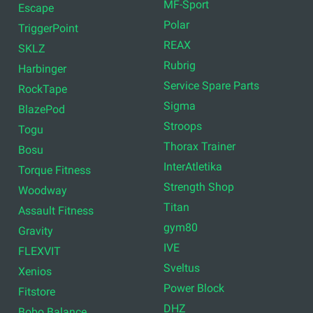
MF-Sport
Escape
Polar
TriggerPoint
REAX
SKLZ
Rubrig
Harbinger
Service Spare Parts
RockTape
Sigma
BlazePod
Stroops
Togu
Thorax Trainer
Bosu
InterAtletika
Torque Fitness
Strength Shop
Woodway
Titan
Assault Fitness
gym80
Gravity
IVE
FLEXVIT
Sveltus
Xenios
Power Block
Fitstore
DHZ
Bobo Balance