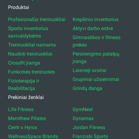
Produktai
Profesionalūs treniruokliai
Krepšinio inventorius
Sporto inventorius
Aktyvi darbo erdvė
savivaldybėms
Gimnastikos ir fitneso
Treniruokliai namams
prekės
Naudoti treniruokliai
Persirengimo patalpų
įranga
Crossfit įranga
Laisvieji svoriai
Funkcinės treniruotės
Grupiniai užsiėmimai
Fizioterapija ir
Reabilitacija
Grindų danga
Prekiniai ženklai
Life Fitness
GymNext
Merrithew Pilates
Dynamax
Centr x Hyrox
Jordan Fitness
WellnessSpace Brands
Franziski Sports