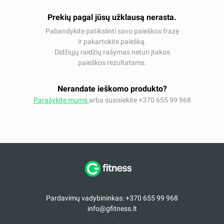
Prekių pagal jūsų užklausą nerasta.
Pabandykite patikslinti savo paieškos frazę
ir pakartokite paiešką.
Didžiųjų raidžių rašymas neturi įtakos
paieškos rezultatams.
Nerandate ieškomo produkto?
Parašykite mums
arba susisiekite +370 655 99 968
Pardavimų vadybininkas: +370 655 99 968
info@gfitness.lt