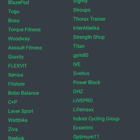
Sigma
BlazePod
Stroops
Togu
Thorax Trainer
Bosu
InterAtletika
Torque Fitness
Strength Shop
Woodway
Titan
Assault Fitness
gym80
Gravity
IVE
FLEXVIT
Sveltus
Xenios
Power Block
Fitstore
DHZ
Bobo Balance
LIVEPRO
C+P
Lifemaxx
Lever Sport
Indoor Cycling Group
Wattbike
Exxentric
Ziva
Optimum11
Reebok