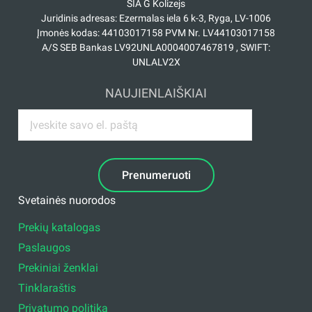
SIA G Kolizejs
Juridinis adresas: Ezermalas iela 6 k-3, Ryga, LV-1006
Įmonės kodas: 44103017158 PVM Nr. LV44103017158
A/S SEB Bankas LV92UNLA0004007467819 , SWIFT:
UNLALV2X
NAUJIENLAIŠKIAI
Prenumeruoti
Svetainės nuorodos
Prekių katalogas
Paslaugos
Prekiniai ženklai
Tinklaraštis
Privatumo politika