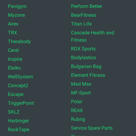
Pavigym
Perform Better
Myzone
BearFitness
Airex
Titan Life
TRX
Cascade Health and
Fitness
Therabody
RDX Sports
Centr
Bodylastics
Inspire
Bulgarian Bag
Eleiko
Element Fitness
WellSystem
Mad Max
Concept2
MF-Sport
Escape
Polar
TriggerPoint
REAX
SKLZ
Rubrig
Harbinger
Service Spare Parts
RockTape