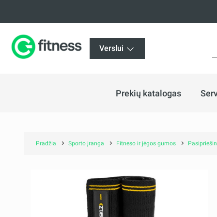
Verslui
Prekių katalogas
Serv
Pradžia
Sporto įranga
Fitneso ir jėgos gumos
Pasiprieši