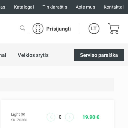
mas
Katalogai
Tinklaraštis
Apie mus
Kontaktai
LT
Prisijungti
mai
Veiklos srytis
Serviso paraiška
Light
(9)
19.90 €
SKLZ0360