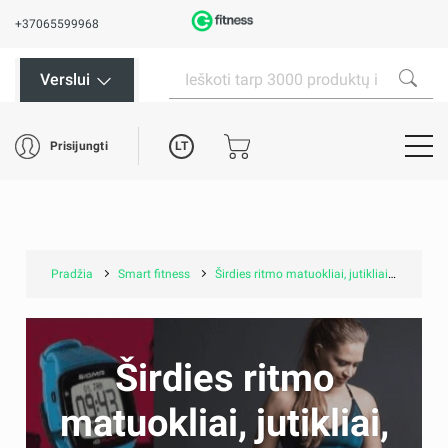
+37065599968
Verslui
LT
Prisijungti
Pradžia
Smart fitness
Širdies ritmo matuokliai, jutikliai, priedai
Širdies ritmo
matuokliai, jutikliai,