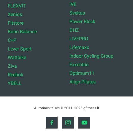
IVE
FLEXVIT
Sveltus
Xenios
Power Block
Fitstore
DHZ
Bobo Balance
LIVEPRO
C+P
Lifemaxx
Lever Sport
Indoor Cycling Group
Wattbike
Exxentric
Ziva
Optimum11
Reebok
Align Pilates
YBELL
Autorinės teisės © 2011- 2026 gfitness.lt