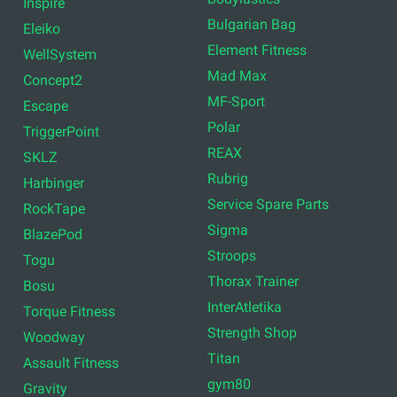
Inspire
Bulgarian Bag
Eleiko
Element Fitness
WellSystem
Mad Max
Concept2
MF-Sport
Escape
Polar
TriggerPoint
REAX
SKLZ
Rubrig
Harbinger
Service Spare Parts
RockTape
Sigma
BlazePod
Stroops
Togu
Thorax Trainer
Bosu
InterAtletika
Torque Fitness
Strength Shop
Woodway
Titan
Assault Fitness
gym80
Gravity