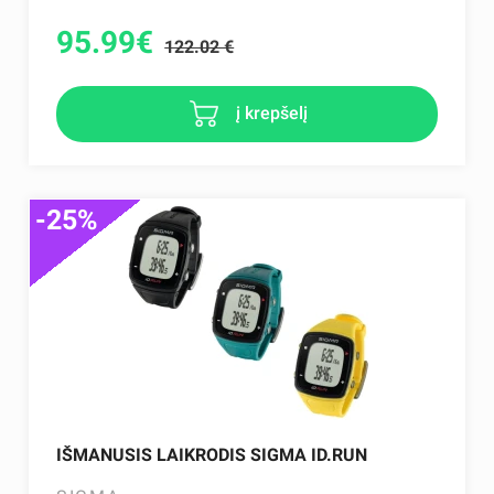
95.99
€
122.02 €
į krepšelį
-25%
IŠMANUSIS LAIKRODIS SIGMA ID.RUN