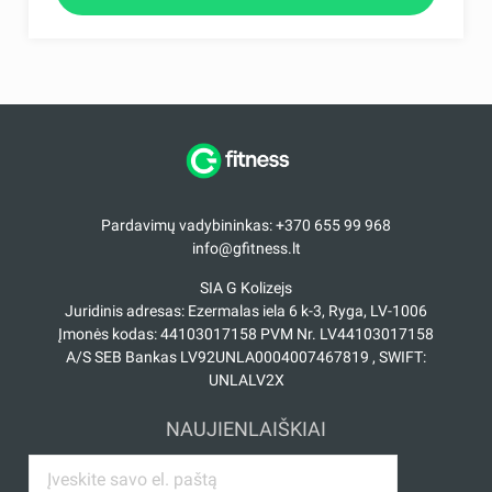
Pardavimų vadybininkas: +370 655 99 968
info@gfitness.lt
SIA G Kolizejs
Juridinis adresas: Ezermalas iela 6 k-3, Ryga, LV-1006
Įmonės kodas: 44103017158 PVM Nr. LV44103017158
A/S SEB Bankas LV92UNLA0004007467819 , SWIFT:
UNLALV2X
NAUJIENLAIŠKIAI