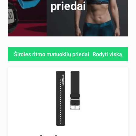
priedai
Širdies ritmo matuoklių priedai
Rodyti viską