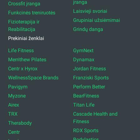
įranga
Crossfit įranga
Laisvieji svoriai
Funkcinės treniruotės
Grupiniai užsiėmimai
Fizioterapija ir
Reabilitacija
Grindų danga
Prekiniai ženklai
Life Fitness
GymNext
Merrithew Pilates
Dynamax
Centr x Hyrox
Jordan Fitness
WellnessSpace Brands
Franziski Sports
Pavigym
Perform Better
Myzone
BearFitness
Airex
Titan Life
TRX
Cascade Health and
Fitness
Therabody
RDX Sports
Centr
Bodylastics