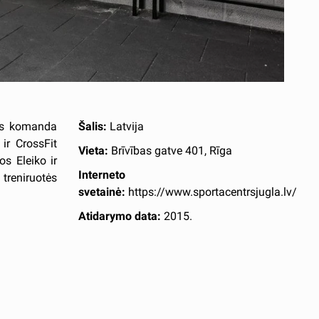
ess komanda
Šalis:
Latvija
 ir CrossFit
Vieta:
Brīvības gatve 401, Rīga
os Eleiko ir
Interneto
treniruotės
svetainė:
https://www.sportacentrsjugla.lv/
Atidarymo data:
2015.