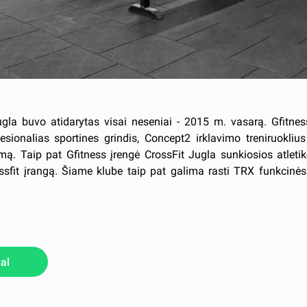
ugla buvo atidarytas visai neseniai - 2015 m. vasarą. Gfitn
esionalias sportines grindis, Concept2 irklavimo treniruoklius
mą. Taip pat Gfitness įrengė CrossFit Jugla sunkiosios atletik
ssfit įrangą. Šiame klube taip pat galima rasti TRX funkcinės 
al