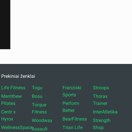
Prekiniai ženklai
Life Fitness
Togu
Franziski
Stroops
Sports
Merrithew
Bosu
Thorax
Pilates
Perform
Trainer
Torque
Better
Centr x
Fitness
InterAtletika
Hyrox
BearFitness
Woodway
Strength
WellnessSpace
Titan Life
Shop
Assault