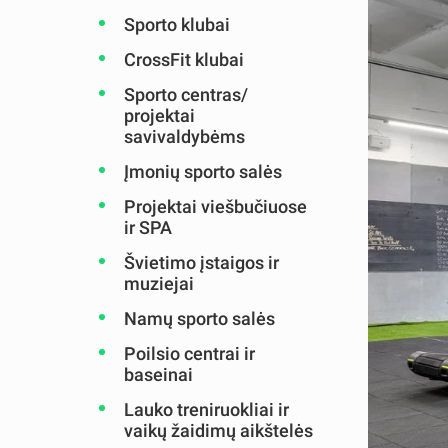
Sporto klubai
CrossFit klubai
Sporto centras/
projektai
savivaldybėms
Įmonių sporto salės
Projektai viešbučiuose
ir SPA
Švietimo įstaigos ir
muziejai
Namų sporto salės
Poilsio centrai ir
baseinai
Lauko treniruokliai ir
vaikų žaidimų aikštelės