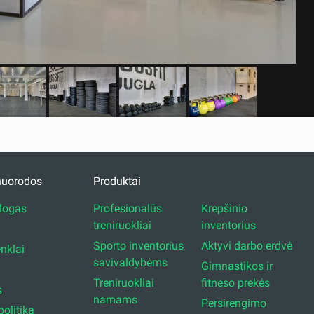
nuorodos
Produktai
alogas
Profesionalūs
Krepšinio
treniruokliai
inventorius
Sporto inventorius
Aktyvi darbo erdvė
enklai
savivaldybėms
Gimnastikos ir
Treniruokliai
fitneso prekės
s
namams
Persirengimo
olitika