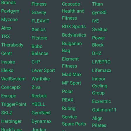
Brands
Fitness
Cascade
Titan
Pavigym
Health and
Gravity
gym80
Fitness
Myzone
FLEXVIT
IVE
RDX Sports
Airex
Xenios
Sveltus
Bodylastics
TRX
Fitstore
Power
Bulgarian
Therabody
Block
Bobo
Bag
Centr
Balance
DHZ
Element
Inspire
C+P
LIVEPRO
Fitness
Eleiko
Lever Sport
Lifemaxx
Mad Max
WellSystem
Wattbike
Indoor
MF-Sport
Cycling
Concept2
Ziva
Polar
Group
Escape
Reebok
REAX
Exxentric
TriggerPoint
YBELL
Rubrig
Optimum11
SKLZ
GymNext
Service
Align
Harbinger
Dynamax
Spare Parts
Pilates
RockTape
Jordan