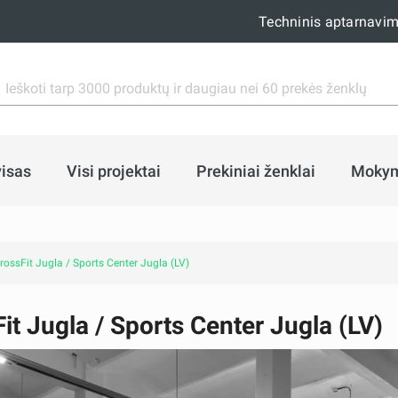
Techninis aptarnavi
isas
Visi projektai
Prekiniai ženklai
Moky
rossFit Jugla / Sports Center Jugla (LV)
it Jugla / Sports Center Jugla (LV)