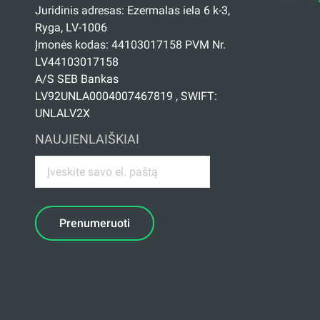
Juridinis adresas: Ezermalas iela 6 k-3,
Ryga, LV-1006
Įmonės kodas: 44103017158 PVM Nr.
LV44103017158
A/S SEB Bankas
LV92UNLA0004007467819 , SWIFT:
UNLALV2X
NAUJIENLAIŠKIAI
Prenumeruoti