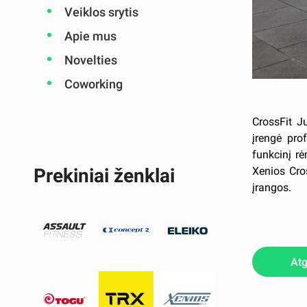
Veiklos srytis
Apie mus
Novelties
Coworking
CrossFit J
įrengė prof
funkcinį rė
Xenios Cro
Prekiniai ženklai
įrangos.
Atg