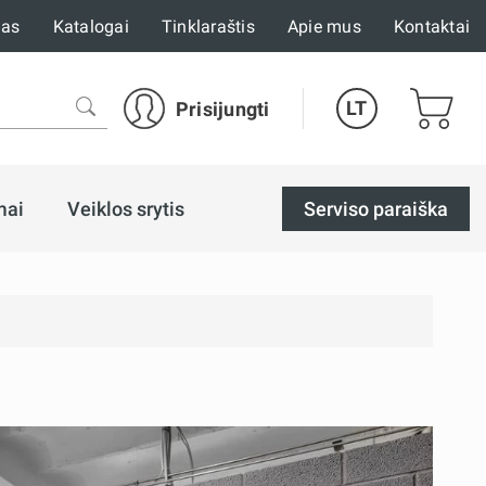
mas
Katalogai
Tinklaraštis
Apie mus
Kontaktai
LT
Prisijungti
mai
Veiklos srytis
Serviso paraiška