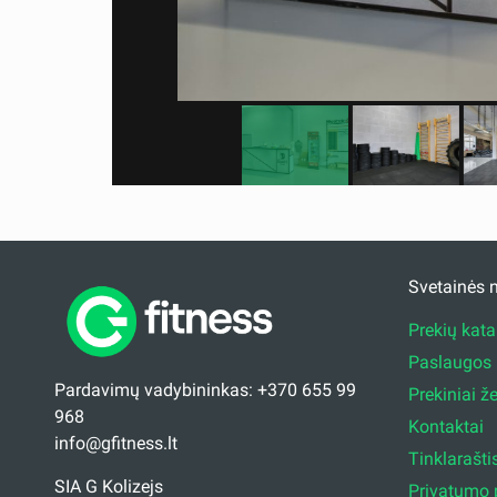
Svetainės 
Prekių kat
Paslaugos
Pardavimų vadybininkas: +370 655 99
Prekiniai ž
968
Kontaktai
info@gfitness.lt
Tinklarašti
SIA G Kolizejs
Privatumo p