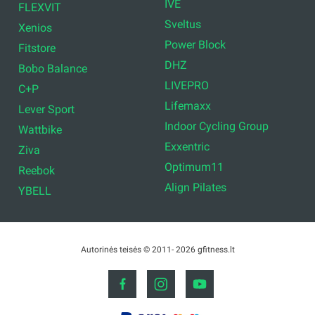
IVE
FLEXVIT
Sveltus
Xenios
Power Block
Fitstore
DHZ
Bobo Balance
LIVEPRO
C+P
Lifemaxx
Lever Sport
Indoor Cycling Group
Wattbike
Exxentric
Ziva
Optimum11
Reebok
Align Pilates
YBELL
Autorinės teisės © 2011- 2026 gfitness.lt