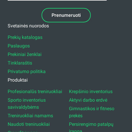
Prenumeruoti
Svetainės nuorodos
Prekių katalogas
Paslaugos
Prekiniai ženklai
Tinklaraštis
Privatumo politika
Produktai
Profesionalūs treniruokliai
Krepšinio inventorius
Sporto inventorius
Aktyvi darbo erdvė
savivaldybėms
Gimnastikos ir fitneso
Treniruokliai namams
prekės
Naudoti treniruokliai
Persirengimo patalpų
įranga