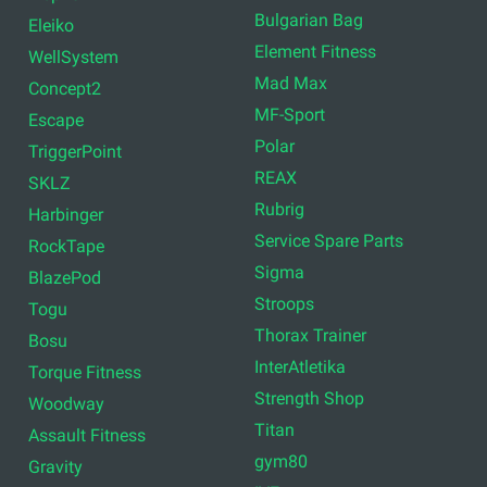
Bulgarian Bag
Eleiko
Element Fitness
WellSystem
Mad Max
Concept2
MF-Sport
Escape
Polar
TriggerPoint
REAX
SKLZ
Rubrig
Harbinger
Service Spare Parts
RockTape
Sigma
BlazePod
Stroops
Togu
Thorax Trainer
Bosu
InterAtletika
Torque Fitness
Strength Shop
Woodway
Titan
Assault Fitness
gym80
Gravity