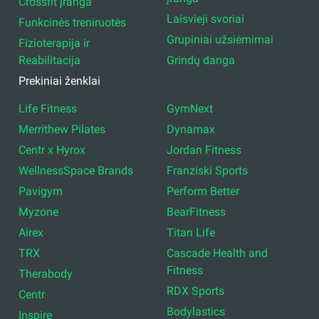
Crossfit įranga
Laisvieji svoriai
Funkcinės treniruotės
Grupiniai užsiėmimai
Fizioterapija ir
Reabilitacija
Grindų danga
Prekiniai ženklai
Life Fitness
GymNext
Merrithew Pilates
Dynamax
Centr x Hyrox
Jordan Fitness
WellnessSpace Brands
Franziski Sports
Pavigym
Perform Better
Myzone
BearFitness
Airex
Titan Life
TRX
Cascade Health and
Fitness
Therabody
RDX Sports
Centr
Bodylastics
Inspire