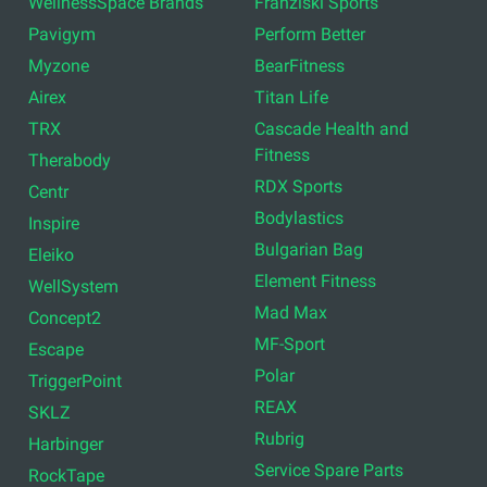
WellnessSpace Brands
Franziski Sports
Pavigym
Perform Better
Myzone
BearFitness
Airex
Titan Life
TRX
Cascade Health and
Fitness
Therabody
RDX Sports
Centr
Bodylastics
Inspire
Bulgarian Bag
Eleiko
Element Fitness
WellSystem
Mad Max
Concept2
MF-Sport
Escape
Polar
TriggerPoint
REAX
SKLZ
Rubrig
Harbinger
Service Spare Parts
RockTape