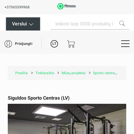
+37065599968
Verslui
LT
Prisijungti
Pradžia
Tinklaraštis
Mūsų projektai
Sporto centras/ projektai savivaldybėms
Siguldos Sporto Centras (LV)