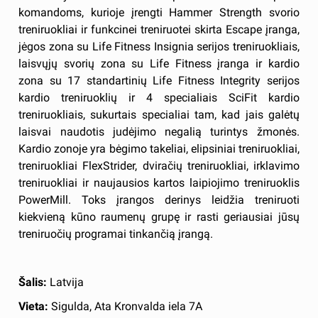
komandoms, kurioje įrengti Hammer Strength svorio
treniruokliai ir funkcinei treniruotei skirta Escape įranga,
jėgos zona su Life Fitness Insignia serijos treniruokliais,
laisvųjų svorių zona su Life Fitness įranga ir kardio
zona su 17 standartinių Life Fitness Integrity serijos
kardio treniruoklių ir 4 specialiais SciFit kardio
treniruokliais, sukurtais specialiai tam, kad jais galėtų
laisvai naudotis judėjimo negalią turintys žmonės.
Kardio zonoje yra bėgimo takeliai, elipsiniai treniruokliai,
treniruokliai FlexStrider, dviračių treniruokliai, irklavimo
treniruokliai ir naujausios kartos laipiojimo treniruoklis
PowerMill. Toks įrangos derinys leidžia treniruoti
kiekvieną kūno raumenų grupę ir rasti geriausiai jūsų
treniruočių programai tinkančią įrangą.
Šalis:
Latvija
Vieta:
Sigulda, Ata Kronvalda iela 7A