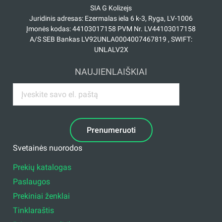
SIA G Kolizejs
Juridinis adresas: Ezermalas iela 6 k-3, Ryga, LV-1006
Įmonės kodas: 44103017158 PVM Nr. LV44103017158
A/S SEB Bankas LV92UNLA0004007467819 , SWIFT:
UNLALV2X
NAUJIENLAIŠKIAI
Prenumeruoti
Svetainės nuorodos
Prekių katalogas
Paslaugos
Prekiniai ženklai
Tinklaraštis