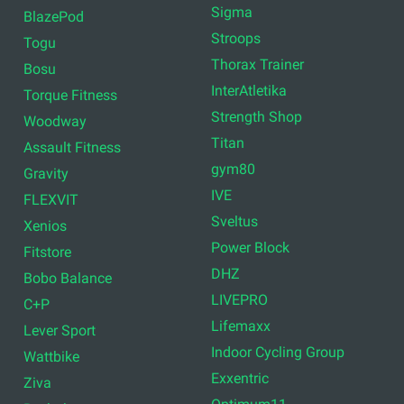
Sigma
BlazePod
Stroops
Togu
Thorax Trainer
Bosu
InterAtletika
Torque Fitness
Strength Shop
Woodway
Titan
Assault Fitness
gym80
Gravity
IVE
FLEXVIT
Sveltus
Xenios
Power Block
Fitstore
DHZ
Bobo Balance
LIVEPRO
C+P
Lifemaxx
Lever Sport
Indoor Cycling Group
Wattbike
Exxentric
Ziva