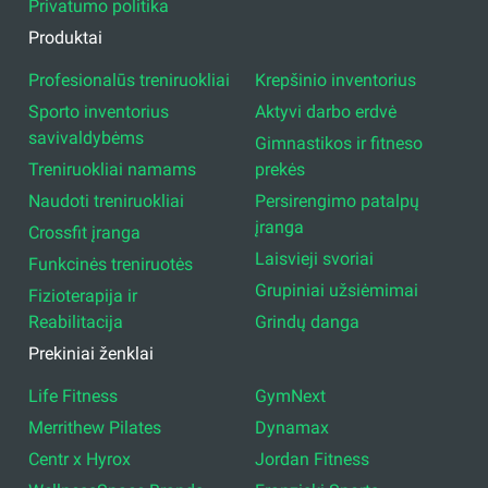
Privatumo politika
Produktai
Profesionalūs treniruokliai
Krepšinio inventorius
Sporto inventorius
Aktyvi darbo erdvė
savivaldybėms
Gimnastikos ir fitneso
Treniruokliai namams
prekės
Naudoti treniruokliai
Persirengimo patalpų
įranga
Crossfit įranga
Laisvieji svoriai
Funkcinės treniruotės
Grupiniai užsiėmimai
Fizioterapija ir
Reabilitacija
Grindų danga
Prekiniai ženklai
Life Fitness
GymNext
Merrithew Pilates
Dynamax
Centr x Hyrox
Jordan Fitness