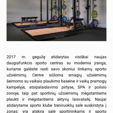
2017 m. gegužę atidarytas visiškai naujas
daugiafunkcis sporto centras su modernia įranga,
kuriame galėsite rasti savo skoniui tinkamų sporto
užsiėmimų. Centre siūloma smagių užsiėmimų
šeimoms su vaikais plaukimo baseine ir vaikų pramogų
kampelyje, atsipalaidavimo pirtyse, SPA ir poilsio
zonoje, taip pat sportinių užsiėmimų mėgstantiems
plaukti ir mėgstantiems aktyvų laisvalaikį. Naujai
atidarytame sporto klube treniruoklių salė suskirstyta į
zonas: yra atskira salė sportininkams ir sporto