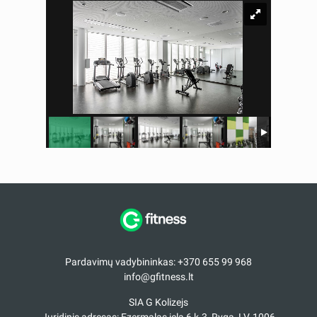
Pardavimų vadybininkas: +370 655 99 968
info@gfitness.lt
SIA G Kolizejs
Juridinis adresas: Ezermalas iela 6 k-3, Ryga, LV-1006