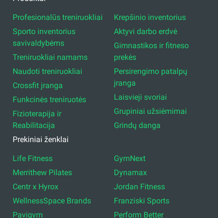
Profesionalūs treniruokliai
Krepšinio inventorius
Sporto inventorius
Aktyvi darbo erdvė
savivaldybėms
Gimnastikos ir fitneso
Treniruokliai namams
prekės
Naudoti treniruokliai
Persirengimo patalpų
įranga
Crossfit įranga
Laisvieji svoriai
Funkcinės treniruotės
Grupiniai užsiėmimai
Fizioterapija ir
Reabilitacija
Grindų danga
Prekiniai ženklai
Life Fitness
GymNext
Merrithew Pilates
Dynamax
Centr x Hyrox
Jordan Fitness
WellnessSpace Brands
Franziski Sports
Pavigym
Perform Better