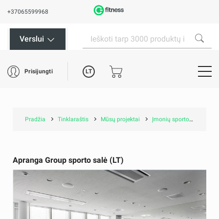
+37065599968
Verslui
LT
Prisijungti
Pradžia
Tinklaraštis
Mūsų projektai
Įmonių sporto salės
Apranga Group sporto salė (LT)