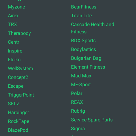
Myzone
BearFitness
Airex
Titan Life
TRX
Cascade Health and
Fitness
Therabody
RDX Sports
Centr
Bodylastics
Inspire
Bulgarian Bag
Eleiko
Element Fitness
WellSystem
Mad Max
Concept2
MF-Sport
Escape
Polar
TriggerPoint
REAX
SKLZ
Rubrig
Harbinger
Service Spare Parts
RockTape
Sigma
BlazePod