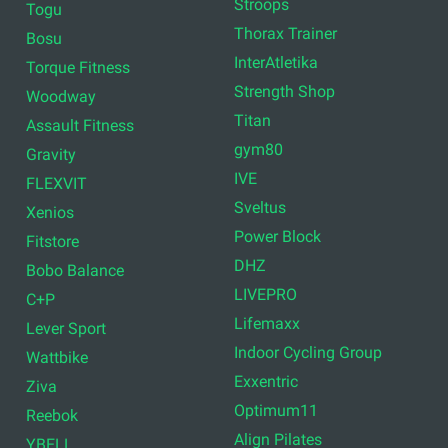
Stroops
Togu
Thorax Trainer
Bosu
InterAtletika
Torque Fitness
Strength Shop
Woodway
Titan
Assault Fitness
gym80
Gravity
IVE
FLEXVIT
Sveltus
Xenios
Power Block
Fitstore
DHZ
Bobo Balance
LIVEPRO
C+P
Lifemaxx
Lever Sport
Indoor Cycling Group
Wattbike
Exxentric
Ziva
Optimum11
Reebok
Align Pilates
YBELL