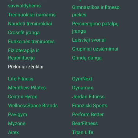
savivaldybėms
Gimnastikos ir fitneso
Treniruokliai namams
prekės
Naudoti treniruokliai
Persirengimo patalpų
įranga
Crossfit įranga
Laisvieji svoriai
Funkcinės treniruotės
Grupiniai užsiėmimai
Fizioterapija ir
Reabilitacija
Grindų danga
Prekiniai ženklai
Life Fitness
GymNext
Merrithew Pilates
Dynamax
Centr x Hyrox
Jordan Fitness
WellnessSpace Brands
Franziski Sports
Pavigym
Perform Better
Myzone
BearFitness
Airex
Titan Life