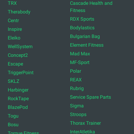
TRX
Cascade Health and
Fitness
Therabody
RDX Sports
Centr
Bodylastics
Inspire
Bulgarian Bag
Eleiko
Element Fitness
WellSystem
Mad Max
Concept2
MF-Sport
Escape
Polar
TriggerPoint
REAX
SKLZ
Rubrig
Harbinger
Service Spare Parts
RockTape
Sigma
BlazePod
Stroops
Togu
Thorax Trainer
Bosu
InterAtletika
Torque Fitness