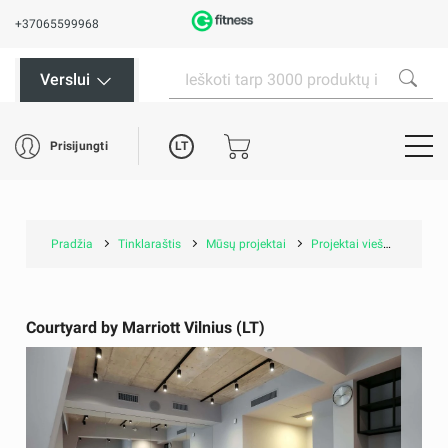
+37065599968
Verslui
LT
Prisijungti
Pradžia
Tinklaraštis
Mūsų projektai
Projektai viešbučiuose ir SPA
Courtyard by Marriott Vilnius (LT)