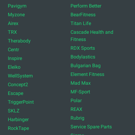
Pavigym
Perform Better
Myzone
BearFitness
Airex
Titan Life
TRX
Cascade Health and
Fitness
Therabody
RDX Sports
Centr
Bodylastics
Inspire
Bulgarian Bag
Eleiko
Element Fitness
WellSystem
Mad Max
Concept2
MF-Sport
Escape
Polar
TriggerPoint
REAX
SKLZ
Rubrig
Harbinger
Service Spare Parts
RockTape