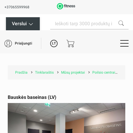
+37065599968
Verslui
LT
Prisijungti
Pradžia
Tinklaraštis
Mūsų projektai
Poilsio centrai ir baseinai
Bauskės baseinas (LV)