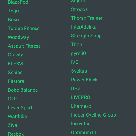
Sigma
BlazePod
Stroops
Togu
Thorax Trainer
Bosu
InterAtletika
Torque Fitness
Strength Shop
Woodway
Titan
Assault Fitness
gym80
Gravity
IVE
FLEXVIT
Sveltus
Xenios
Power Block
Fitstore
DHZ
Bobo Balance
LIVEPRO
C+P
Lifemaxx
Lever Sport
Indoor Cycling Group
Wattbike
Exxentric
Ziva
Optimum11
Reebok