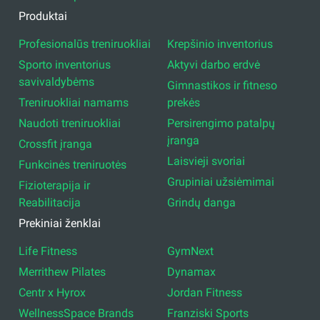
Produktai
Profesionalūs treniruokliai
Krepšinio inventorius
Sporto inventorius
Aktyvi darbo erdvė
savivaldybėms
Gimnastikos ir fitneso
Treniruokliai namams
prekės
Naudoti treniruokliai
Persirengimo patalpų
įranga
Crossfit įranga
Laisvieji svoriai
Funkcinės treniruotės
Grupiniai užsiėmimai
Fizioterapija ir
Reabilitacija
Grindų danga
Prekiniai ženklai
Life Fitness
GymNext
Merrithew Pilates
Dynamax
Centr x Hyrox
Jordan Fitness
WellnessSpace Brands
Franziski Sports