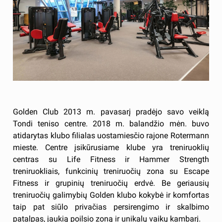
Golden Club 2013 m. pavasarį pradėjo savo veiklą
Tondi teniso centre. 2018 m. balandžio mėn. buvo
atidarytas klubo filialas uostamiesčio rajone Rotermann
mieste. Centre įsikūrusiame klube yra treniruoklių
centras su Life Fitness ir Hammer Strength
treniruokliais, funkcinių treniruočių zona su Escape
Fitness ir grupinių treniruočių erdvė. Be geriausių
treniruočių galimybių Golden klubo kokybė ir komfortas
taip pat siūlo privačias persirengimo ir skalbimo
patalpas, jaukią poilsio zoną ir unikalų vaikų kambarį.