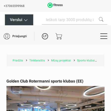
+37065599968
Verslui
LT
Prisijungti
Pradžia
Tinklaraštis
Mūsų projektai
Sporto klubai
Golden
Golden Club Rotermanni sporto klubas (EE)