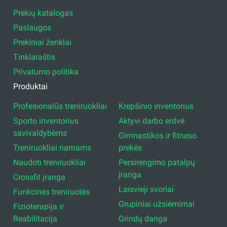
Prekių katalogas
Paslaugos
Prekiniai ženklai
Tinklaraštis
Privatumo politika
Produktai
Profesionalūs treniruokliai
Krepšinio inventorius
Sporto inventorius
Aktyvi darbo erdvė
savivaldybėms
Gimnastikos ir fitneso
Treniruokliai namams
prekės
Naudoti treniruokliai
Persirengimo patalpų
įranga
Crossfit įranga
Laisvieji svoriai
Funkcinės treniruotės
Grupiniai užsiėmimai
Fizioterapija ir
Reabilitacija
Grindų danga