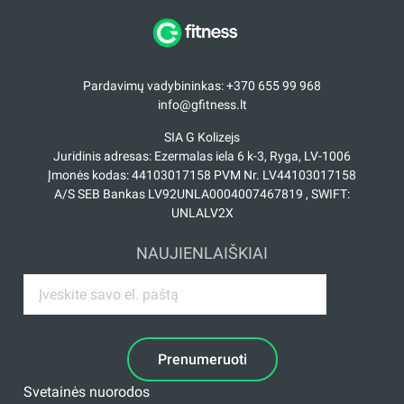
Pardavimų vadybininkas: +370 655 99 968
info@gfitness.lt
SIA G Kolizejs
Juridinis adresas: Ezermalas iela 6 k-3, Ryga, LV-1006
Įmonės kodas: 44103017158 PVM Nr. LV44103017158
A/S SEB Bankas LV92UNLA0004007467819 , SWIFT:
UNLALV2X
NAUJIENLAIŠKIAI
Prenumeruoti
Svetainės nuorodos