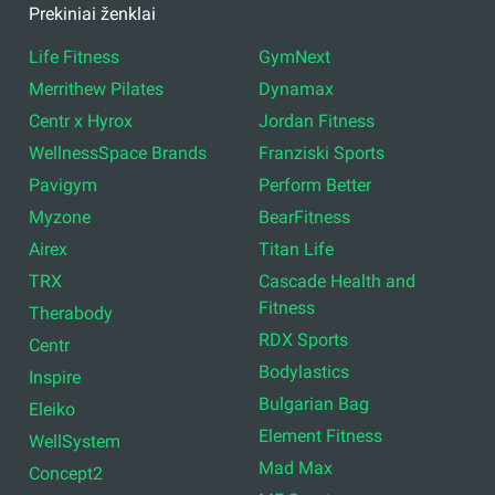
Prekiniai ženklai
Life Fitness
GymNext
Merrithew Pilates
Dynamax
Centr x Hyrox
Jordan Fitness
WellnessSpace Brands
Franziski Sports
Pavigym
Perform Better
Myzone
BearFitness
Airex
Titan Life
TRX
Cascade Health and
Fitness
Therabody
RDX Sports
Centr
Bodylastics
Inspire
Bulgarian Bag
Eleiko
Element Fitness
WellSystem
Mad Max
Concept2