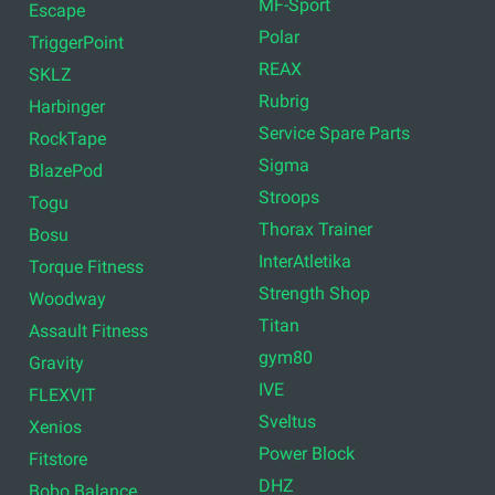
MF-Sport
Escape
Polar
TriggerPoint
REAX
SKLZ
Rubrig
Harbinger
Service Spare Parts
RockTape
Sigma
BlazePod
Stroops
Togu
Thorax Trainer
Bosu
InterAtletika
Torque Fitness
Strength Shop
Woodway
Titan
Assault Fitness
gym80
Gravity
IVE
FLEXVIT
Sveltus
Xenios
Power Block
Fitstore
DHZ
Bobo Balance