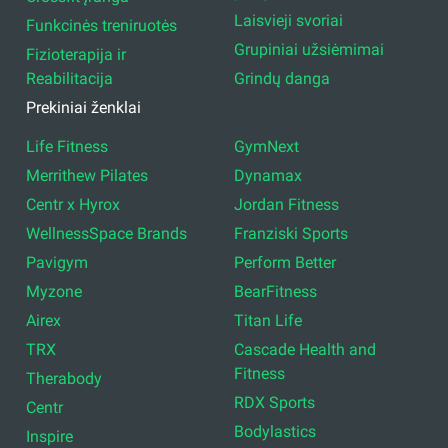
Laisvieji svoriai
Funkcinės treniruotės
Grupiniai užsiėmimai
Fizioterapija ir
Reabilitacija
Grindų danga
Prekiniai ženklai
Life Fitness
GymNext
Merrithew Pilates
Dynamax
Centr x Hyrox
Jordan Fitness
WellnessSpace Brands
Franziski Sports
Pavigym
Perform Better
Myzone
BearFitness
Airex
Titan Life
TRX
Cascade Health and
Fitness
Therabody
RDX Sports
Centr
Bodylastics
Inspire