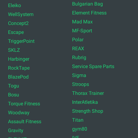
Bulgarian Bag
Eleiko
Element Fitness
WellSystem
Mad Max
Concept2
MF-Sport
Escape
Polar
TriggerPoint
REAX
SKLZ
Rubrig
Harbinger
Service Spare Parts
RockTape
Sigma
BlazePod
Stroops
Togu
Thorax Trainer
Bosu
InterAtletika
Torque Fitness
Strength Shop
Woodway
Titan
Assault Fitness
gym80
Gravity
IVE