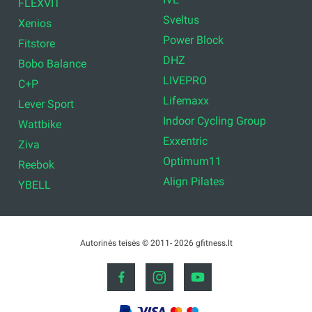
FLEXVIT
Sveltus
Xenios
Power Block
Fitstore
DHZ
Bobo Balance
LIVEPRO
C+P
Lifemaxx
Lever Sport
Indoor Cycling Group
Wattbike
Exxentric
Ziva
Optimum11
Reebok
Align Pilates
YBELL
Autorinės teisės © 2011- 2026 gfitness.lt