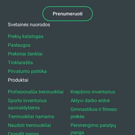
Prenumeruoti
Svetainės nuorodos
Prekių katalogas
Paslaugos
Prekiniai ženklai
Tinklaraštis
Privatumo politika
Produktai
Profesionalūs treniruokliai
Krepšinio inventorius
Sporto inventorius
Aktyvi darbo erdvė
savivaldybėms
Gimnastikos ir fitneso
Treniruokliai namams
prekės
Naudoti treniruokliai
Persirengimo patalpų
įranga
Crossfit įranga