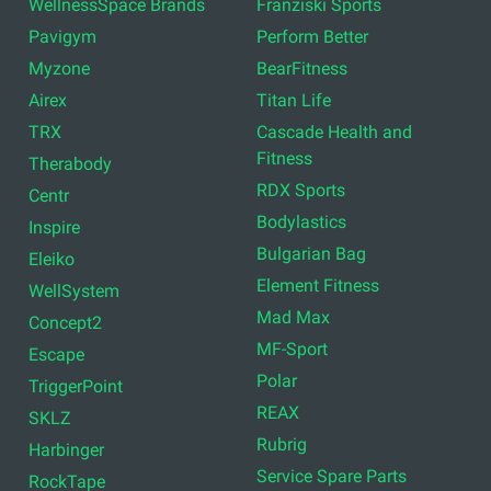
WellnessSpace Brands
Franziski Sports
Pavigym
Perform Better
Myzone
BearFitness
Airex
Titan Life
TRX
Cascade Health and
Fitness
Therabody
RDX Sports
Centr
Bodylastics
Inspire
Bulgarian Bag
Eleiko
Element Fitness
WellSystem
Mad Max
Concept2
MF-Sport
Escape
Polar
TriggerPoint
REAX
SKLZ
Rubrig
Harbinger
Service Spare Parts
RockTape