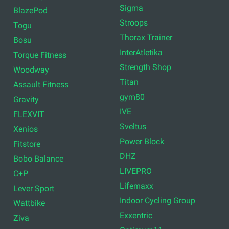
Sigma
BlazePod
Stroops
Togu
Thorax Trainer
Bosu
InterAtletika
Torque Fitness
Strength Shop
Woodway
Titan
Assault Fitness
gym80
Gravity
IVE
FLEXVIT
Sveltus
Xenios
Power Block
Fitstore
DHZ
Bobo Balance
LIVEPRO
C+P
Lifemaxx
Lever Sport
Indoor Cycling Group
Wattbike
Exxentric
Ziva