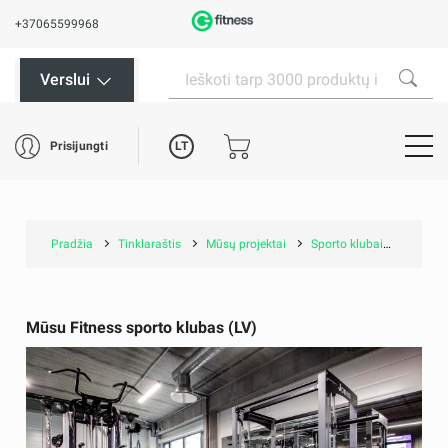
+37065599968
Verslui
LT
Prisijungti
Pradžia
Tinklaraštis
Mūsų projektai
Sporto klubai
Mūsu Fi
Mūsu Fitness sporto klubas (LV)