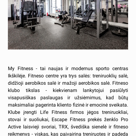
My Fitness - tai naujas ir modernus sporto centras
Ikškilėje. Fitneso centre yra trys salės: treniruoklių salė,
didžioji aerobikos salė ir mažoji aerobikos salė. Fitneso
klubo tikslas - kiekvienam lankytojui pasiūlyti
visapusiškas paslaugas ir užsiėmimus, kad būtų
maksimaliai pagerinta kliento fizinė ir emocinė sveikata.
Klube įrengti Life Fitness firmos jėgos treniruokliai,
stovai ir suoliukai, Escape Fitness prekės ženklo Pro
Active laisvieji svoriai, TRX, švediška sienelė ir fitneso
reikmenys - viskas, kas paįvairina treniruotes ir padeda