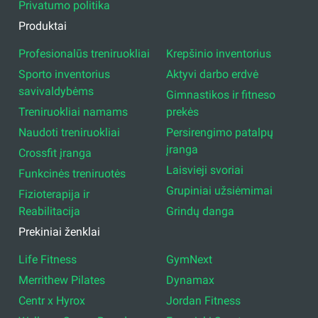
Privatumo politika
Produktai
Profesionalūs treniruokliai
Krepšinio inventorius
Sporto inventorius
Aktyvi darbo erdvė
savivaldybėms
Gimnastikos ir fitneso
Treniruokliai namams
prekės
Naudoti treniruokliai
Persirengimo patalpų
įranga
Crossfit įranga
Laisvieji svoriai
Funkcinės treniruotės
Grupiniai užsiėmimai
Fizioterapija ir
Reabilitacija
Grindų danga
Prekiniai ženklai
Life Fitness
GymNext
Merrithew Pilates
Dynamax
Centr x Hyrox
Jordan Fitness