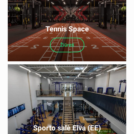
Tennis Space
Žiūrėti
Sporto salė Elva (EE)