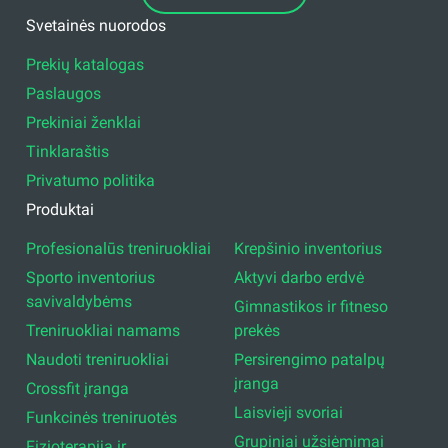
Svetainės nuorodos
Prekių katalogas
Paslaugos
Prekiniai ženklai
Tinklaraštis
Privatumo politika
Produktai
Profesionalūs treniruokliai
Krepšinio inventorius
Sporto inventorius
Aktyvi darbo erdvė
savivaldybėms
Gimnastikos ir fitneso
Treniruokliai namams
prekės
Naudoti treniruokliai
Persirengimo patalpų
įranga
Crossfit įranga
Laisvieji svoriai
Funkcinės treniruotės
Grupiniai užsiėmimai
Fizioterapija ir