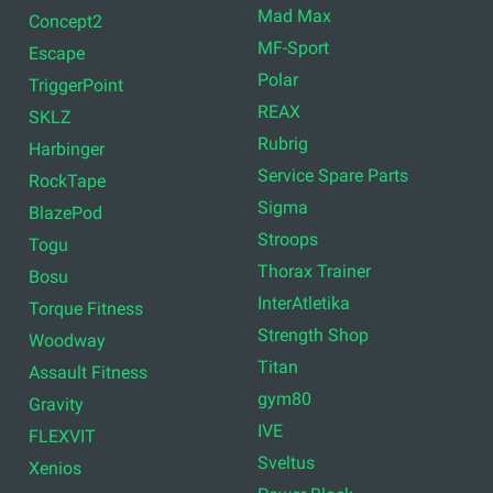
Mad Max
Concept2
MF-Sport
Escape
Polar
TriggerPoint
REAX
SKLZ
Rubrig
Harbinger
Service Spare Parts
RockTape
Sigma
BlazePod
Stroops
Togu
Thorax Trainer
Bosu
InterAtletika
Torque Fitness
Strength Shop
Woodway
Titan
Assault Fitness
gym80
Gravity
IVE
FLEXVIT
Sveltus
Xenios