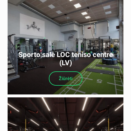
Sporto salė LOC teniso centre
(LV)
Žiūrėti