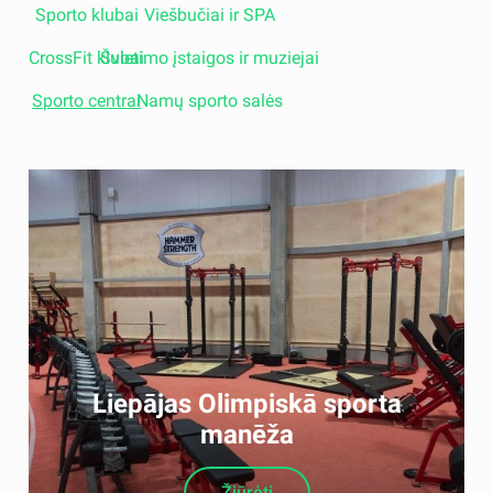
Sporto klubai
Viešbučiai ir SPA
CrossFit klubai
Švietimo įstaigos ir muziejai
Sporto centrai
Namų sporto salės
Liepājas Olimpiskā sporta
manēža
Žiūrėti