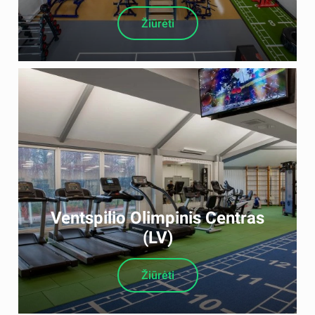
Žiūrėti
Ventspilio Olimpinis Centras
(LV)
Žiūrėti