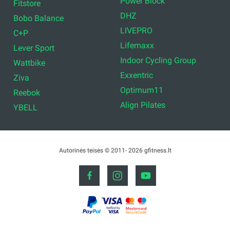
Power Block
Fitstore
DHZ
Bobo Balance
LIVEPRO
C+P
Lifemaxx
Lever Sport
Indoor Cycling Group
Wattbike
Exxentric
Ziva
Optimum11
Reebok
Align Pilates
YBELL
Autorinės teisės © 2011- 2026 gfitness.lt