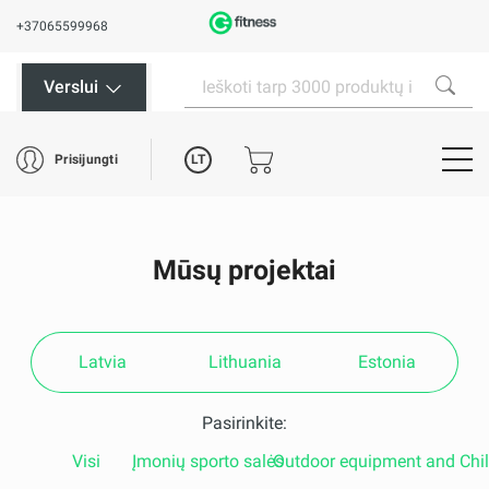
+37065599968
Verslui
LT
Prisijungti
Mūsų projektai
Latvia
Lithuania
Estonia
Pasirinkite:
Visi
Įmonių sporto salės
Outdoor equipment and Chi