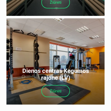
Žiūrėti
Dienos centras Kegumos
rajone (LV)
Žiūrėti