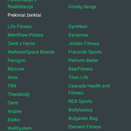
Reabilitacija
Grindų danga
Prekiniai ženklai
Life Fitness
GymNext
Merrithew Pilates
Dynamax
Centr x Hyrox
Jordan Fitness
WellnessSpace Brands
Franziski Sports
Pavigym
Perform Better
Myzone
BearFitness
Airex
Titan Life
TRX
Cascade Health and
Fitness
Therabody
RDX Sports
Centr
Bodylastics
Inspire
Bulgarian Bag
Eleiko
Element Fitness
WellSystem