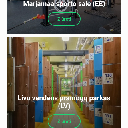
Marjamaa sporto salė (EE)
Žiūrėti
Livu vandens pramogų parkas
(LV)
Žiūrėti