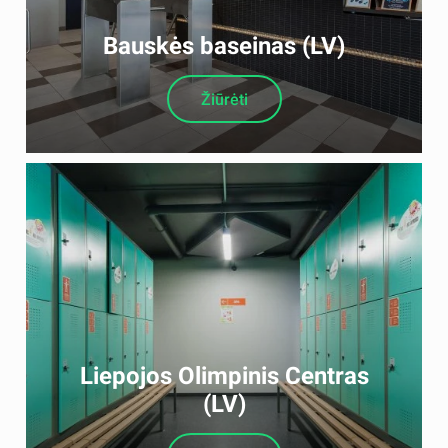
Bauskės baseinas (LV)
Žiūrėti
Liepojos Olimpinis Centras
(LV)