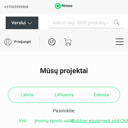
+37065599968
Verslui
LT
Prisijungti
Mūsų projektai
Latvia
Lithuania
Estonia
Pasirinkite:
Visi
Įmonių sporto salės
Outdoor equipment and Chi