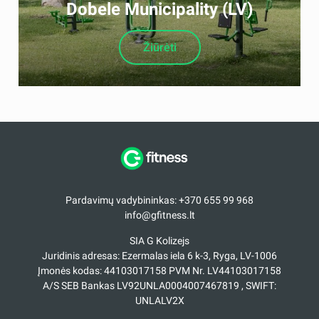
Dobele Municipality (LV)
Žiūrėti
Pardavimų vadybininkas: +370 655 99 968
info@gfitness.lt
SIA G Kolizejs
Juridinis adresas: Ezermalas iela 6 k-3, Ryga, LV-1006
Įmonės kodas: 44103017158 PVM Nr. LV44103017158
A/S SEB Bankas LV92UNLA0004007467819 , SWIFT:
UNLALV2X