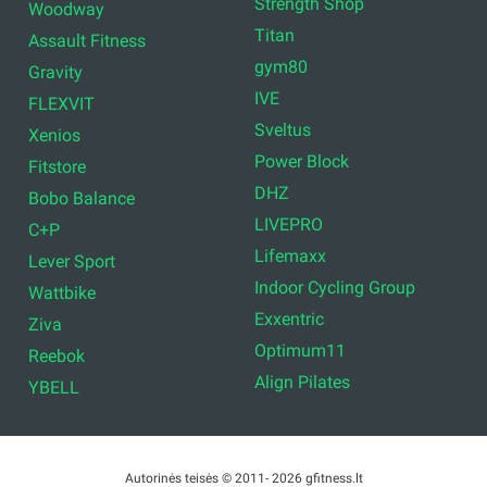
Strength Shop
Woodway
Titan
Assault Fitness
gym80
Gravity
IVE
FLEXVIT
Sveltus
Xenios
Power Block
Fitstore
DHZ
Bobo Balance
LIVEPRO
C+P
Lifemaxx
Lever Sport
Indoor Cycling Group
Wattbike
Exxentric
Ziva
Optimum11
Reebok
Align Pilates
YBELL
Autorinės teisės © 2011- 2026 gfitness.lt