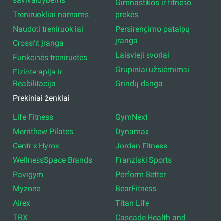
savivaldybėms
Gimnastikos ir fitneso
Treniruokliai namams
prekės
Naudoti treniruokliai
Persirengimo patalpų
įranga
Crossfit įranga
Laisvieji svoriai
Funkcinės treniruotės
Grupiniai užsiėmimai
Fizioterapija ir
Reabilitacija
Grindų danga
Prekiniai ženklai
Life Fitness
GymNext
Merrithew Pilates
Dynamax
Centr x Hyrox
Jordan Fitness
WellnessSpace Brands
Franziski Sports
Pavigym
Perform Better
Myzone
BearFitness
Airex
Titan Life
TRX
Cascade Health and