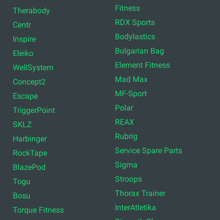
Fitness
Therabody
RDX Sports
Centr
Bodylastics
Inspire
Bulgarian Bag
Eleiko
Element Fitness
WellSystem
Mad Max
Concept2
MF-Sport
Escape
Polar
TriggerPoint
REAX
SKLZ
Rubrig
Harbinger
Service Spare Parts
RockTape
Sigma
BlazePod
Stroops
Togu
Thorax Trainer
Bosu
InterAtletika
Torque Fitness