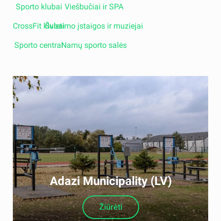
Sporto klubai
Viešbučiai ir SPA
CrossFit klubai
Švietimo įstaigos ir muziejai
Sporto centrai
Namų sporto salės
Adazi Municipality (LV)
Žiūrėti