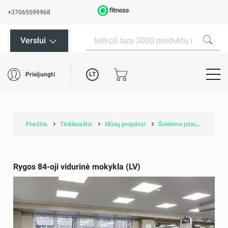
+37065599968
Verslui
LT
Prisijungti
Pradžia
Tinklaraštis
Mūsų projektai
Švietimo įstaigos ir muziejai
Rygos 84-oji vidurinė mokykla (LV)