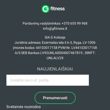
Pardavimų vadybininkas: +370 655 99 968
info@gfitness.lt
SIA G Kolizejs
Juridinis adresas: Ezermalas iela 6 k-3, Ryga, LV-1006
Įmonės kodas: 44103017158 PVM Nr. LV44103017158
A/S SEB Bankas LV92UNLA0004007467819 , SWIFT:
UNLALV2X
NAUJIENLAIŠKIAI
Prenumeruoti
Svetainės nuorodos