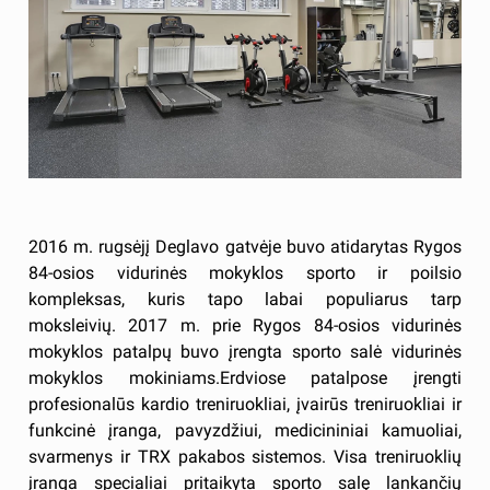
2016 m. rugsėjį Deglavo gatvėje buvo atidarytas Rygos
84-osios vidurinės mokyklos sporto ir poilsio
kompleksas, kuris tapo labai populiarus tarp
moksleivių. 2017 m. prie Rygos 84-osios vidurinės
mokyklos patalpų buvo įrengta sporto salė vidurinės
mokyklos mokiniams.Erdviose patalpose įrengti
profesionalūs kardio treniruokliai, įvairūs treniruokliai ir
funkcinė įranga, pavyzdžiui, medicininiai kamuoliai,
svarmenys ir TRX pakabos sistemos. Visa treniruoklių
įranga specialiai pritaikyta sporto salę lankančių