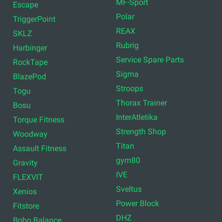
MF-Sport
Escape
Polar
TriggerPoint
REAX
SKLZ
Rubrig
Harbinger
Service Spare Parts
RockTape
Sigma
BlazePod
Stroops
Togu
Thorax Trainer
Bosu
InterAtletika
Torque Fitness
Strength Shop
Woodway
Titan
Assault Fitness
gym80
Gravity
IVE
FLEXVIT
Sveltus
Xenios
Power Block
Fitstore
DHZ
Bobo Balance