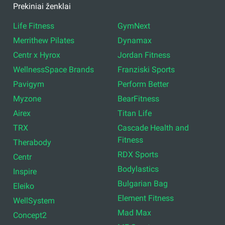
Prekiniai ženklai
Life Fitness
GymNext
Merrithew Pilates
Dynamax
Centr x Hyrox
Jordan Fitness
WellnessSpace Brands
Franziski Sports
Pavigym
Perform Better
Myzone
BearFitness
Airex
Titan Life
TRX
Cascade Health and
Fitness
Therabody
RDX Sports
Centr
Bodylastics
Inspire
Bulgarian Bag
Eleiko
Element Fitness
WellSystem
Mad Max
Concept2