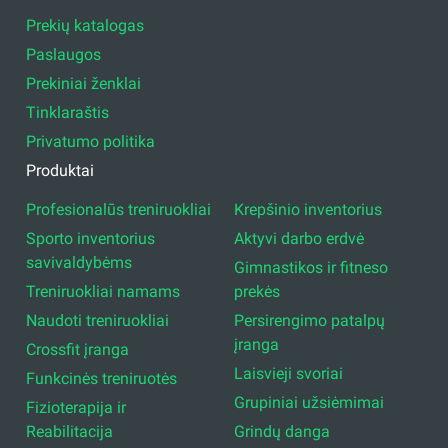
Prekių katalogas
Paslaugos
Prekiniai ženklai
Tinklaraštis
Privatumo politika
Produktai
Profesionalūs treniruokliai
Krepšinio inventorius
Sporto inventorius
Aktyvi darbo erdvė
savivaldybėms
Gimnastikos ir fitneso
Treniruokliai namams
prekės
Naudoti treniruokliai
Persirengimo patalpų
įranga
Crossfit įranga
Laisvieji svoriai
Funkcinės treniruotės
Grupiniai užsiėmimai
Fizioterapija ir
Reabilitacija
Grindų danga