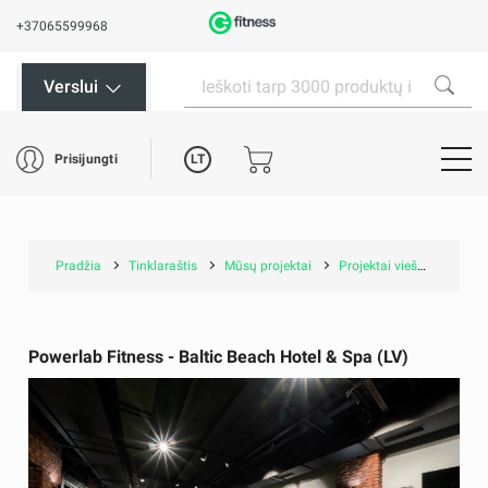
+37065599968
Verslui
LT
Prisijungti
Pradžia
Tinklaraštis
Mūsų projektai
Projektai viešbučiuose ir SPA
Powerlab Fitness - Baltic Beach Hotel & Spa (LV)