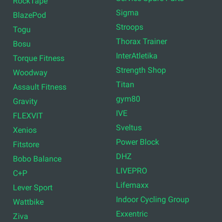
RockTape
Sigma
BlazePod
Stroops
Togu
Thorax Trainer
Bosu
InterAtletika
Torque Fitness
Strength Shop
Woodway
Titan
Assault Fitness
gym80
Gravity
IVE
FLEXVIT
Sveltus
Xenios
Power Block
Fitstore
DHZ
Bobo Balance
LIVEPRO
C+P
Lifemaxx
Lever Sport
Indoor Cycling Group
Wattbike
Exxentric
Ziva