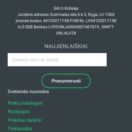
SIA G Kolizejs
Juridinis adresas: Ezermalas iela 6 k-3, Ryga, LV-1006
Įmonės kodas: 44103017158 PVM Nr. LV44103017158
A/S SEB Bankas LV92UNLA0004007467819 , SWIFT:
UNLALV2X
NAUJIENLAIŠKIAI
Prenumeruoti
Svetainės nuorodos
Prekių katalogas
Paslaugos
Prekiniai ženklai
Tinklaraštis