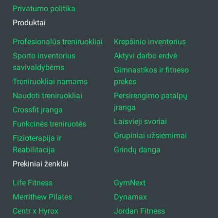
Privatumo politika
Produktai
Profesionalūs treniruokliai
Krepšinio inventorius
Sporto inventorius
Aktyvi darbo erdvė
savivaldybėms
Gimnastikos ir fitneso
Treniruokliai namams
prekės
Naudoti treniruokliai
Persirengimo patalpų
įranga
Crossfit įranga
Laisvieji svoriai
Funkcinės treniruotės
Grupiniai užsiėmimai
Fizioterapija ir
Reabilitacija
Grindų danga
Prekiniai ženklai
Life Fitness
GymNext
Merrithew Pilates
Dynamax
Centr x Hyrox
Jordan Fitness