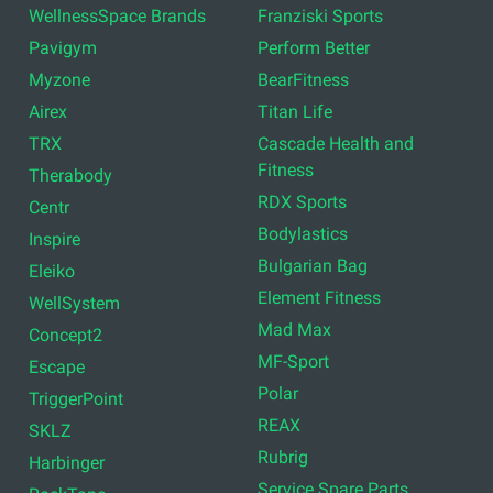
WellnessSpace Brands
Franziski Sports
Pavigym
Perform Better
Myzone
BearFitness
Airex
Titan Life
TRX
Cascade Health and
Fitness
Therabody
RDX Sports
Centr
Bodylastics
Inspire
Bulgarian Bag
Eleiko
Element Fitness
WellSystem
Mad Max
Concept2
MF-Sport
Escape
Polar
TriggerPoint
REAX
SKLZ
Rubrig
Harbinger
Service Spare Parts