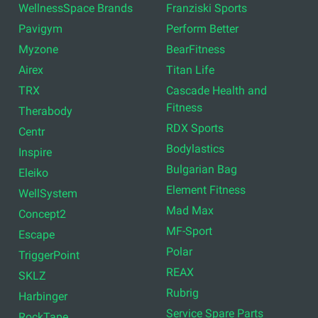
WellnessSpace Brands
Franziski Sports
Pavigym
Perform Better
Myzone
BearFitness
Airex
Titan Life
TRX
Cascade Health and
Fitness
Therabody
RDX Sports
Centr
Bodylastics
Inspire
Bulgarian Bag
Eleiko
Element Fitness
WellSystem
Mad Max
Concept2
MF-Sport
Escape
Polar
TriggerPoint
REAX
SKLZ
Rubrig
Harbinger
Service Spare Parts
RockTape