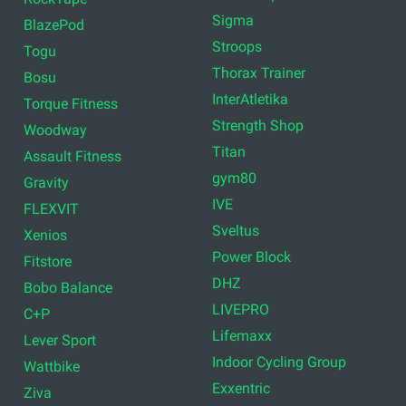
Sigma
BlazePod
Stroops
Togu
Thorax Trainer
Bosu
InterAtletika
Torque Fitness
Strength Shop
Woodway
Titan
Assault Fitness
gym80
Gravity
IVE
FLEXVIT
Sveltus
Xenios
Power Block
Fitstore
DHZ
Bobo Balance
LIVEPRO
C+P
Lifemaxx
Lever Sport
Indoor Cycling Group
Wattbike
Exxentric
Ziva