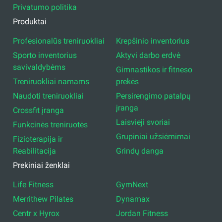
Privatumo politika
Produktai
Profesionalūs treniruokliai
Krepšinio inventorius
Sporto inventorius
Aktyvi darbo erdvė
savivaldybėms
Gimnastikos ir fitneso
Treniruokliai namams
prekės
Naudoti treniruokliai
Persirengimo patalpų
įranga
Crossfit įranga
Laisvieji svoriai
Funkcinės treniruotės
Grupiniai užsiėmimai
Fizioterapija ir
Reabilitacija
Grindų danga
Prekiniai ženklai
Life Fitness
GymNext
Merrithew Pilates
Dynamax
Centr x Hyrox
Jordan Fitness