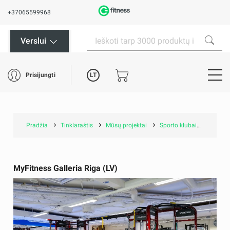
+37065599968
Verslui
LT
Prisijungti
Pradžia
Tinklaraštis
Mūsų projektai
Sporto klubai
MyFitne
MyFitness Galleria Riga (LV)