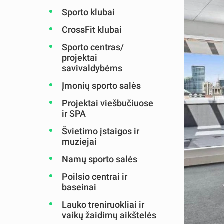
Sporto klubai
CrossFit klubai
Sporto centras/
projektai
savivaldybėms
Įmonių sporto salės
Projektai viešbučiuose
ir SPA
Švietimo įstaigos ir
muziejai
Namų sporto salės
Poilsio centrai ir
baseinai
Lauko treniruokliai ir
vaikų žaidimų aikštelės