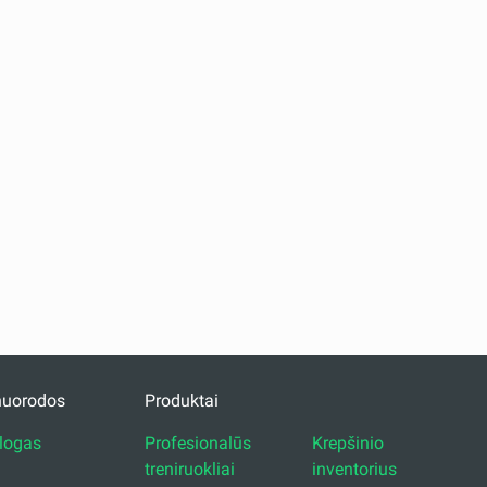
nuorodos
Produktai
alogas
Profesionalūs
Krepšinio
treniruokliai
inventorius