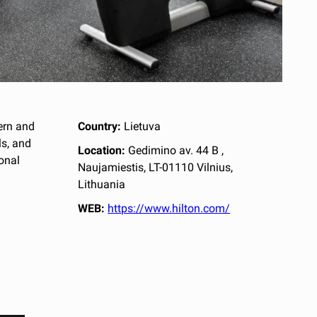
dern and
Country:
Lietuva
ls, and
Location:
Gedimino av. 44 B ,
onal
Naujamiestis, LT-01110 Vilnius,
Lithuania
WEB:
https://www.hilton.com/