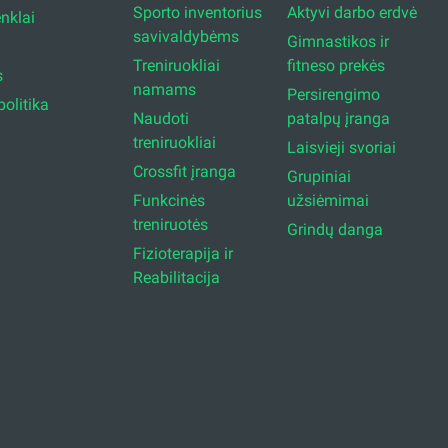
Sporto inventorius
Aktyvi darbo erdvė
enklai
savivaldybėms
Gimnastikos ir
Treniruokliai
fitneso prekės
s
namams
Persirengimo
olitika
Naudoti
patalpų įranga
treniruokliai
Laisvieji svoriai
Crossfit įranga
Grupiniai
Funkcinės
užsiėmimai
treniruotės
Grindų danga
Fizioterapija ir
Reabilitacija