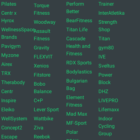
Pilates
Perform
Trainer
Torque
Better
Centr x
Fitness
InterAtletika
Hyrox
BearFitness
Woodway
Strength
WellnessSpace
Titan Life
Shop
Assault
Brands
Fitness
Cascade
Titan
Pavigym
Health and
Gravity
gym80
Fitness
Myzone
FLEXVIT
IVE
RDX Sports
Airex
Xenios
Sveltus
Bodylastics
TRX
Fitstore
Power
Bulgarian
Therabody
Block
Bobo
Bag
Centr
Balance
DHZ
Element
Inspire
C+P
LIVEPRO
Fitness
Eleiko
Lever Sport
Lifemaxx
Mad Max
WellSystem
Wattbike
Indoor
MF-Sport
Cycling
Concept2
Ziva
Polar
Group
Escape
Reebok