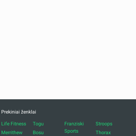
Prekiniai ženklai
Life Fitness
Togu
Franziski
Stroops
Sports
Merrithew
Bosu
Thorax