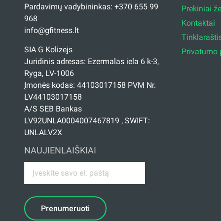
Pardavimų vadybininkas: +370 655 99
Prekiniai ž
968
Kontaktai
info@gfitness.lt
Tinklarašti
SIA G Kolizejs
Privatumo p
Juridinis adresas: Ezermalas iela 6 k-3,
Ryga, LV-1006
Įmonės kodas: 44103017158 PVM Nr.
LV44103017158
A/S SEB Bankas
LV92UNLA0004007467819 , SWIFT:
UNLALV2X
NAUJIENLAIŠKIAI
Prenumeruoti