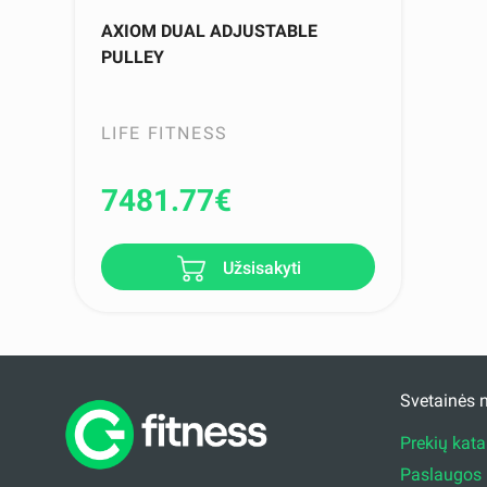
AXIOM DUAL ADJUSTABLE
PULLEY
LIFE FITNESS
7481.77
€
Užsisakyti
Svetainės 
Prekių kat
Paslaugos