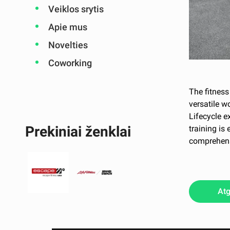
Veiklos srytis
Apie mus
Novelties
Coworking
The fitness
versatile w
Lifecycle e
Prekiniai ženklai
training is
comprehensi
Atg