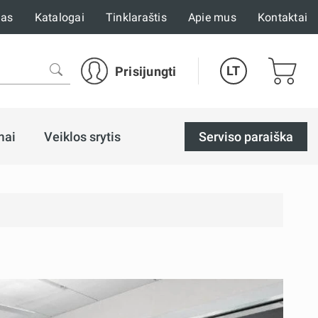
mas
Katalogai
Tinklaraštis
Apie mus
Kontaktai
LT
Prisijungti
mai
Veiklos srytis
Serviso paraiška