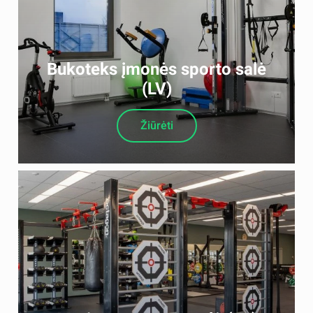
Bukoteks įmonės sporto salė
(LV)
Žiūrėti