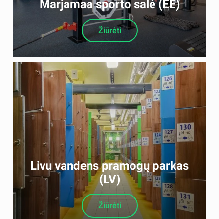
Marjamaa sporto salė (EE)
Žiūrėti
Livu vandens pramogų parkas
(LV)
Žiūrėti