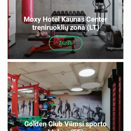
Moxy Hotel Kaunas Center
treniruoklių zona (LT)
Žiūrėti
Golden Club Viimsi sporto