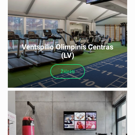
Ventspilio Olimpinis Centras
(LV)
Žiūrėti