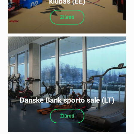
klubas (EE)
Žiūrėti
Danske Bank sporto salė (LT)
Žiūrėti