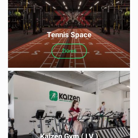
Tennis Space
Žiūrėti
Kaizen Gym ( LV )