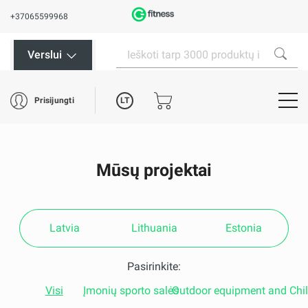
+37065599968
Verslui
LT
Prisijungti
Mūsų projektai
Latvia
Lithuania
Estonia
Pasirinkite:
Visi
Įmonių sporto salės
Outdoor equipment and Chi