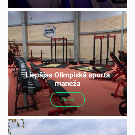
Liepājas Olimpiskā sporta
manēža
Žiūrėti