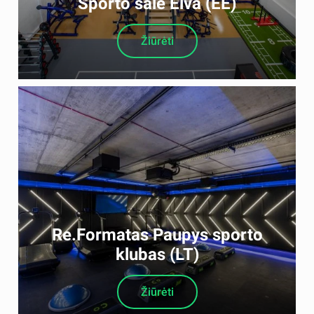
Sporto salė Elva (EE)
Žiūrėti
Re.Formatas Paupys sporto
klubas (LT)
Žiūrėti