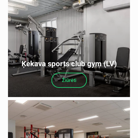
Ķekava sports club gym (LV)
Žiūrėti