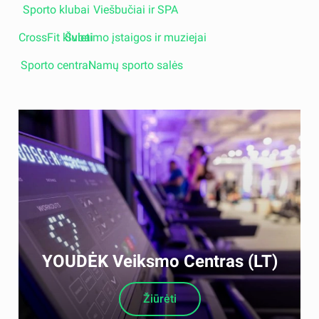
Sporto klubai
Viešbučiai ir SPA
CrossFit klubai
Švietimo įstaigos ir muziejai
Sporto centrai
Namų sporto salės
YOUDĖK Veiksmo Centras (LT)
Žiūrėti