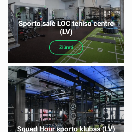
Sporto salė LOC teniso centre
(LV)
Žiūrėti
Squad Hour sporto klubas (LV)